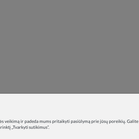
nės veikimą ir padeda mums pritaikyti pasiūlymą prie jūsų poreikių. Galite
inktį „Tvarkyti sutikimus“.