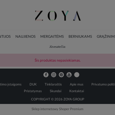
TIJOS
NAUJIENOS
MERGAITĖMS
BERNIUKAMS
GRĄŽINIM
Jūs esate čia:
LOOKBOOK
KALĖDŲ KOLEKCIJA
Šis produktas nepasiekiamas.
timo įstaigoms
DUK
Tinklaraštis
Apie mus
Privatumo polit
Pristatymas
Skundai
Kontaktai
COPYRIGHT © 2026 ZOYA GROUP
Sklep internetowy Shoper Premium