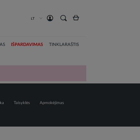
Susikurti paskyrą
Prisijungti
LT
AS
IŠPARDAVIMAS
TINKLARAŠTIS
ika
Taisyklės
Apmokėjimas