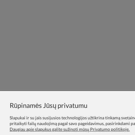
Rūpinamės Jūsų privatumu
Slapukai ir su jais susijusios technologijos užtikrina tinkamą svetai
pritaikyti failų naudojimą pagal savo pageidavimus, pasirinkdami par
Daugiau apie slapukus galite sužinoti mūsų Privatumo politikoje.