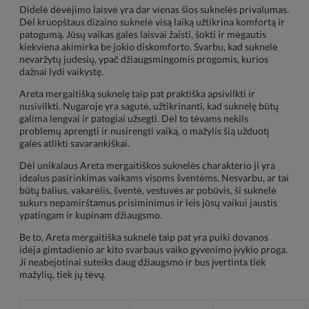
Didelė dėvėjimo laisvė yra dar vienas šios suknelės privalumas.
Dėl kruopštaus dizaino suknelė visą laiką užtikrina komfortą ir
patogumą. Jūsų vaikas galės laisvai žaisti, šokti ir mėgautis
kiekviena akimirka be jokio diskomforto. Svarbu, kad suknelė
nevaržytų judesių, ypač džiaugsmingomis progomis, kurios
dažnai lydi vaikystę.
Areta mergaitišką suknelę taip pat praktiška apsivilkti ir
nusivilkti. Nugaroje yra sagutė, užtikrinanti, kad suknelę būtų
galima lengvai ir patogiai užsegti. Dėl to tėvams nekils
problemų aprengti ir nusirengti vaiką, o mažylis šią užduotį
galės atlikti savarankiškai.
Dėl unikalaus Areta mergaitiškos suknelės charakterio ji yra
idealus pasirinkimas vaikams visoms šventėms. Nesvarbu, ar tai
būtų balius, vakarėlis, šventė, vestuvės ar pobūvis, ši suknelė
sukurs nepamirštamus prisiminimus ir leis jūsų vaikui jaustis
ypatingam ir kupinam džiaugsmo.
Be to, Areta mergaitiška suknelė taip pat yra puiki dovanos
idėja gimtadienio ar kito svarbaus vaiko gyvenimo įvykio proga.
Ji neabejotinai suteiks daug džiaugsmo ir bus įvertinta tiek
mažylių, tiek jų tėvų.