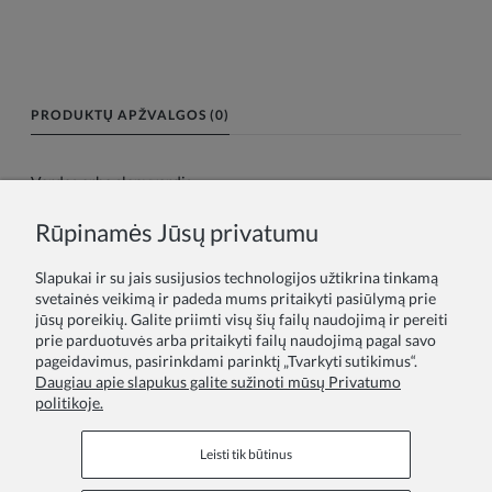
PRODUKTŲ APŽVALGOS (0)
Vardas arba slapyvardis:
Rūpinamės Jūsų privatumu
Tavo atsiliepimas:
Slapukai ir su jais susijusios technologijos užtikrina tinkamą
svetainės veikimą ir padeda mums pritaikyti pasiūlymą prie
jūsų poreikių. Galite priimti visų šių failų naudojimą ir pereiti
prie parduotuvės arba pritaikyti failų naudojimą pagal savo
pageidavimus, pasirinkdami parinktį „Tvarkyti sutikimus“.
Daugiau apie slapukus galite sužinoti mūsų Privatumo
politikoje.
Siųsti
Leisti tik būtinus