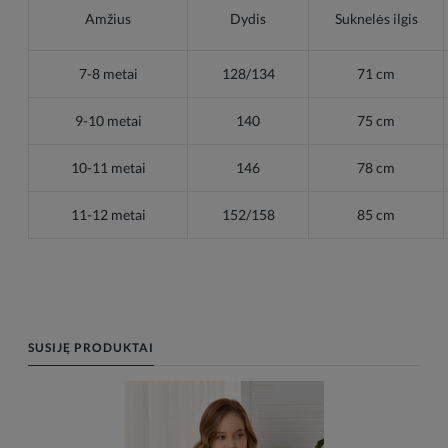
Amžius
Dydis
Suknelės ilgis
7-8 metai
128/134
71 cm
9-10 metai
140
75 cm
10-11 metai
146
78 cm
11-12 metai
152/158
85 cm
SUSIJĘ PRODUKTAI