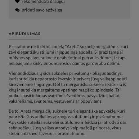
rekomenduoti draugui
pridėti savo apžvalgą
APIBŪDINIMAS
Pristatome neįtikėtinai mielą "Areta" suknelę mergaitėms, kuri
žavi elegantišku stiliumi ir įspūdinga apdaila. Ši graži tamsiai
mėlynos spalvos suknelė neabejotinai patrauks dėmesį ir taps
neatsiejama kiekvienos mažosios damos garderobo dalimi.
Vienas didžiausių šios suknelės privalumų - blizgus audinys,
kuris suteikia nepaprasto žavesio ir privers jūsų vaiką spindėti
kiekviename žingsnyje. Dėl to mergaitiška suknelė išsiskiria iš
kitų ir suteikia mergaitėms ypatingo magiško spindesio. Tai
puikus pasirinkimas įvairioms šventėms, pavyzdžiui, baliui,
vakarėliams, šventėms, vestuvėms ar pobūviams.
Be to, Areta mergaičių suknelė turi elegantišką apykaklę, kuri
pabrėžia šios unikalios aprangos subtilumą ir prašmatnumą.
Apykaklė suteikia suknelei subtilumo ir leidžia jai atrodyti dar
rafinuočiau. Jūsų vaikas atrodys kaip mažoji princesė, visus
stebinanti savo žavesiu ir prašmatnumu.