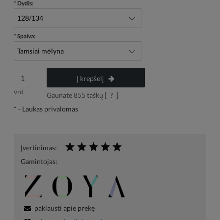
*
Dydis:
*
Spalva:
Į krepšelį
vnt
Gaunate
855
taškų [
?
]
*
- Laukas privalomas
Įvertinimas:
Gamintojas:
paklausti apie prekę