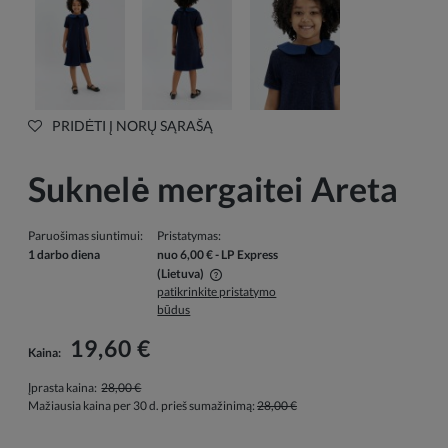
PRIDĖTI Į NORŲ SĄRAŠĄ
Suknelė mergaitei Areta
Paruošimas siuntimui:
Pristatymas:
1 darbo diena
nuo 6,00 €
- LP Express
(Lietuva)
patikrinkite pristatymo
Į kainą neįskaičiuotos galimos mokėjimo išlaidos
būdus
19,60 €
Kaina:
Įprasta kaina:
28,00 €
Mažiausia kaina per 30 d. prieš sumažinimą:
28,00 €