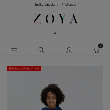
Susikurti paskyrą
Prisijungti
LT
SPECIALUS PASIŪLYMAS