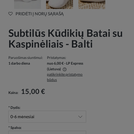
PRIDĖTI Į NORŲ SĄRAŠĄ
Subtilūs Kūdikių Batai su
Kaspinėliais - Balti
Paruošimas siuntimui:
Pristatymas:
1 darbo diena
nuo 6,00 €
- LP Express
(Lietuva)
patikrinkite pristatymo
Į kainą neįskaičiuotos galimos mokėjimo išlaidos
būdus
15,00 €
Kaina:
*
Dydis:
*
Spalva: