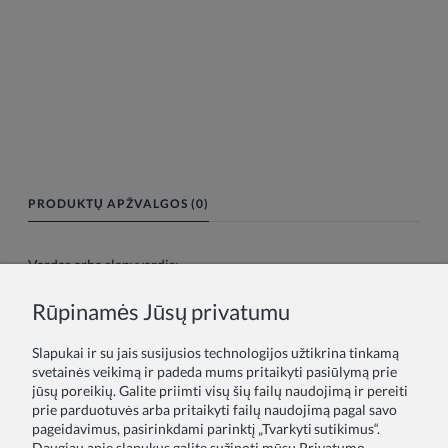
PRODUKTŲ APŽVALGOS (0)
Vardas arba slapyvardis:
Rūpinamės Jūsų privatumu
Tavo atsiliepimas:
Slapukai ir su jais susijusios technologijos užtikrina tinkamą
svetainės veikimą ir padeda mums pritaikyti pasiūlymą prie
jūsų poreikių. Galite priimti visų šių failų naudojimą ir pereiti
prie parduotuvės arba pritaikyti failų naudojimą pagal savo
pageidavimus, pasirinkdami parinktį „Tvarkyti sutikimus“.
Daugiau apie slapukus galite sužinoti mūsų Privatumo