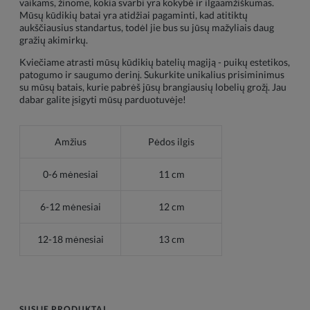
vaikams, žinome, kokia svarbi yra kokybė ir ilgaamžiškumas.
Mūsų kūdikių batai yra atidžiai pagaminti, kad atitiktų
aukščiausius standartus, todėl jie bus su jūsų mažyliais daug
gražių akimirkų.
Kviečiame atrasti mūsų kūdikių batelių magiją - puikų estetikos,
patogumo ir saugumo derinį. Sukurkite unikalius prisiminimus
su mūsų batais, kurie pabrėš jūsų brangiausių lobelių grožį. Jau
dabar galite įsigyti mūsų parduotuvėje!
Amžius
Pėdos ilgis
0-6 mėnesiai
11 cm
6-12 mėnesiai
12 cm
12-18 mėnesiai
13 cm
SUSIJĘ PRODUKTAI