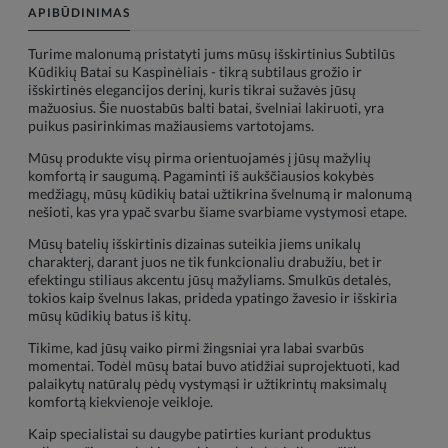
APIBŪDINIMAS
Turime malonumą pristatyti jums mūsų išskirtinius Subtilūs
Kūdikių Batai su Kaspinėliais - tikrą subtilaus grožio ir
išskirtinės elegancijos derinį, kuris tikrai sužavės jūsų
mažuosius. Šie nuostabūs balti batai, švelniai lakiruoti, yra
puikus pasirinkimas mažiausiems vartotojams.
Mūsų produkte visų pirma orientuojamės į jūsų mažylių
komfortą ir saugumą. Pagaminti iš aukščiausios kokybės
medžiagų, mūsų kūdikių batai užtikrina švelnumą ir malonumą
nešioti, kas yra ypač svarbu šiame svarbiame vystymosi etape.
Mūsų batelių išskirtinis dizainas suteikia jiems unikalų
charakterį, darant juos ne tik funkcionaliu drabužiu, bet ir
efektingu stiliaus akcentu jūsų mažyliams. Smulkūs detalės,
tokios kaip švelnus lakas, prideda ypatingo žavesio ir išskiria
mūsų kūdikių batus iš kitų.
Tikime, kad jūsų vaiko pirmi žingsniai yra labai svarbūs
momentai. Todėl mūsų batai buvo atidžiai suprojektuoti, kad
palaikytų natūralų pėdų vystymąsi ir užtikrintų maksimalų
komfortą kiekvienoje veikloje.
Kaip specialistai su daugybe patirties kuriant produktus