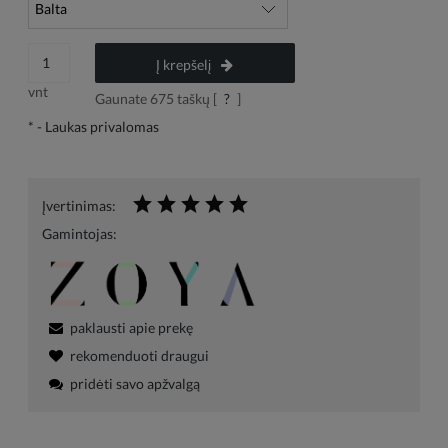
Į krepšelį
vnt
Gaunate
675
taškų [
?
]
*
- Laukas privalomas
Įvertinimas:
Gamintojas:
paklausti apie prekę
rekomenduoti draugui
pridėti savo apžvalgą