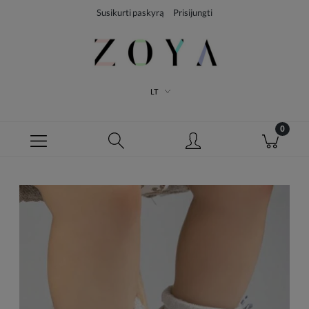
Susikurti paskyrą
Prisijungti
LT