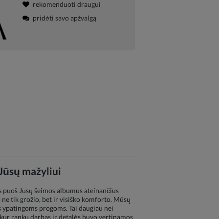
rekomenduoti draugui
pridėti savo apžvalgą
 Jūsų mažyliui
rios puoš Jūsų šeimos albumus ateinančius
ne tik grožio, bet ir visiško komforto. Mūsų
s ypatingoms progoms. Tai daugiau nei
s, kur rankų darbas ir detalės buvo vertinamos