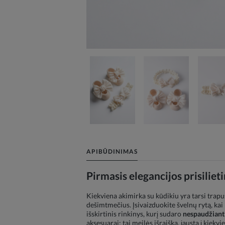
APIBŪDINIMAS
Pirmasis elegancijos prisilie
Kiekviena akimirka su kūdikiu yra tarsi trapu
dešimtmečius. Įsivaizduokite švelnų rytą, ka
išskirtinis rinkinys, kurį sudaro
nespaudžianti
aksesuarai; tai meilės išraiška, įausta į kiek