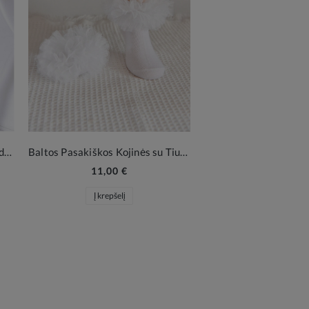
Mergaičių Pėdkelnės Saldūs Širdelių Raštai Baltos
Baltos Pasakiškos Kojinės su Tiuliu
11,00 €
Į krepšelį