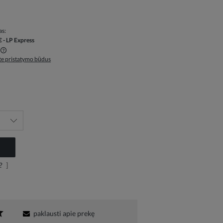
as:
€
- LP Express
ite pristatymo būdus
?
]
paklausti apie prekę