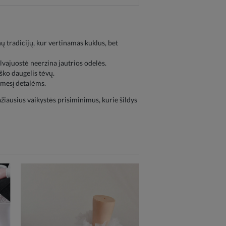
ų tradicijų, kur vertinamas kuklus, bet
lvajuostė neerzina jautrios odelės.
ško daugelis tėvų.
dėmesį detalėms.
ražiausius vaikystės prisiminimus, kurie šildys