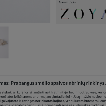
Gamintojas:
timas: Prabangus smėlio spalvos nėrinių rinkinys
s stebuklas, kurį norisi įamžinti ne tik atmintyje, bet ir nuotraukose, ku
i ruošiatės krikštynoms ar pirmajam gimtadieniui – Jūsų mažylė nusipelno 
 galvajuostė
ir žavingos
nėriniuotos kojinės
, yra sukurtas būtent tokiom
vieną smėlio spalvos nėrinių giją, primenanti senąsias lietuviškas tradicija