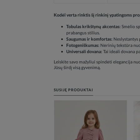
Kodėl verta rinktis šį rinkinį ypatingoms p
Tobulas krikštynų akcentas:
Smėlio spa
prabangus stilius.
Saugumas ir komfortas:
Neslystantys p
Fotogeniškumas:
Nėrinių tekstūra nuot
Universali dovana:
Tai ideali dovana p
Leiskite savo mažyliui spindėti elegancija nuo 
Jūsų širdį visą gyvenimą.
SUSIJĘ PRODUKTAI