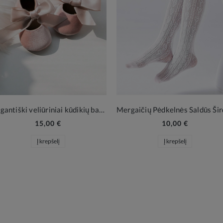
Elegantiški veliūriniai kūdikių batukai su satino kaspinu
15,00 €
10,00 €
Į krepšelį
Į krepšelį