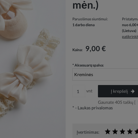
mėn.)
Paruošimas siuntimui:
Pristatym
1 darbo diena
nuo 6,00 
(Lietuva)
patikrink
Į kainą neįskaičiuotos galimos mokėjimo
9,00 €
Kaina:
išlaidos
*
Aksesuarų spalva:
vnt
Į krepšelį
Gaunate
405
taškų [
*
- Laukas privalomas
Įvertinimas: