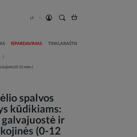
Susikurti paskyrą
Prisijungti
LT
AS
IŠPARDAVIMAS
TINKLARAŠTIS
s kojinės (0-12 mėn.)
lio spalvos
nys kūdikiams:
galvajuostė ir
 kojinės (0-12