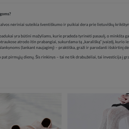
rogoms?
lvos nėriniai suteikia šventiškumo ir puikiai dera prie lietuviškų krikštyn
adukai yra būtini mažyliams, kurie pradeda tyrinėti pasaulį, o minkšta ga
raukose atrodo itin prabangiai, sukurdama tą „karališką“ įvaizdį, kurio ie
alankynoms (lankant naujagimį) – praktiška, graži ir parodanti išskirtinį 
pat pirmųjų dienų. Šis rinkinys – tai ne tik drabužėliai, tai investicija į g