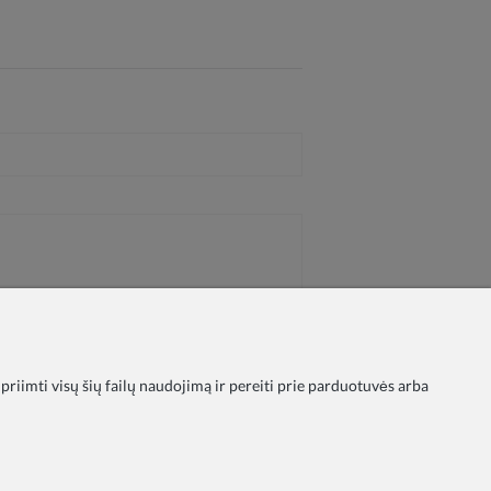
 priimti visų šių failų naudojimą ir pereiti prie parduotuvės arba
ika
Taisyklės
Apmokėjimas