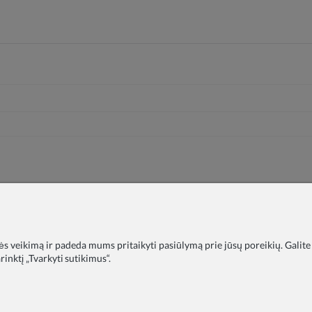
nės veikimą ir padeda mums pritaikyti pasiūlymą prie jūsų poreikių. Galite
inktį „Tvarkyti sutikimus“.
timo įstaigoms
DUK
Tinklaraštis
Apie mus
Privatumo polit