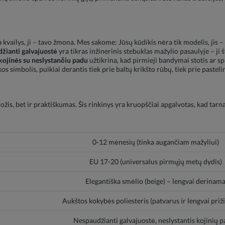
vailys, ji – tavo žmona. Mes sakome: Jūsų kūdikis nėra tik modelis, jis – 
žianti galvajuostė
yra tikras inžinerinis stebuklas mažylio pasaulyje – ji
kojinės su neslystančiu padu
užtikrina, kad pirmieji bandymai stotis ar sp
s simbolis, puikiai derantis tiek prie baltų krikšto rūbų, tiek prie pasteli
is, bet ir praktiškumas. Šis rinkinys yra kruopščiai apgalvotas, kad tarna
0-12 mėnesių (tinka augančiam mažyliui)
EU 17-20 (universalus pirmųjų metų dydis)
Elegantiška smėlio (beige) – lengvai derinam
Aukštos kokybės poliesteris (patvarus ir lengvai priž
Nespaudžianti galvajuostė, neslystantis kojinių 