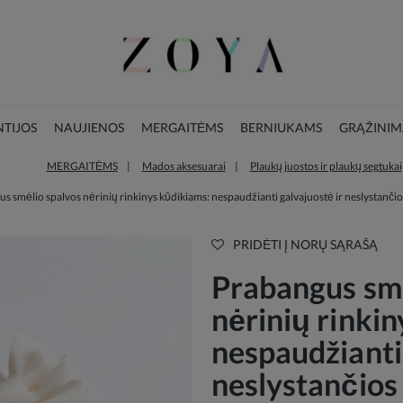
TIJOS
NAUJIENOS
MERGAITĖMS
BERNIUKAMS
GRĄŽINIM
MERGAITĖMS
Mados aksesuarai
Plaukų juostos ir plaukų segtukai
LOOKBOOK
KALĖDŲ KOLEKCIJA
s smėlio spalvos nėrinių rinkinys kūdikiams: nespaudžianti galvajuostė ir neslystančio
PRIDĖTI Į NORŲ SĄRAŠĄ
Prabangus smė
nėrinių rinki
nespaudžianti 
neslystančios