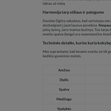
labiau už viską.
Harmonija tarp stiliaus ir patogumo
Davidas Ogilvy sakydavo, kad vartotojas nėra k
atsižvelgiant į jautriausius poreikius.
Nespaud
jokių žymių, tarsi mamos bučinys. Tuo tarpu
smėlio spalva (beige) yra nesenstančios klasiko
Techninės detalės, kurios kuria kokybę
Mes suprantame, kad tėvams svarbu ne tik grož
kūdikio gyvenimo metais.
Amžius
Dydis
Spalva
Medžiaga
Ypatybės