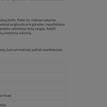
Jūsų širdis. Todėl šis rinkinys sukurtas
 švelniai priglunda prie galvytės, nepalikdama
ardytis vežimėlyje būtų saugūs. Subtili
nių šventinių suknelių.
utų Jums pirmaisiais, pačiais svarbiausiais
a
iūrimas)
padas