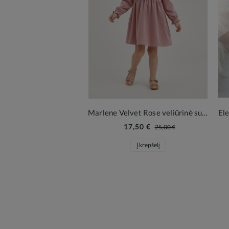
Marlene Velvet Rose veliūrinė suknelė mergaitei
17,50 €
25,00 €
Į krepšelį