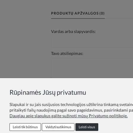
PRODUKTŲ APŽVALGOS (0)
Vardas arba slapyvardis:
Tavo atsiliepimas:
Rūpinamės Jūsų privatumu
Siųsti
Slapukai ir su jais susijusios technologijos užtikrina tinkamą svetai
pritaikyti failų naudojimą pagal savo pageidavimus, pasirinkdami par
Daugiau apie slapukus galite sužinoti mūsų Privatumo politikoje.
Lojalumo programa
Pasiūlymas švie
Leisti tik būtinus
Valdyti sutikimus
Leisti visus