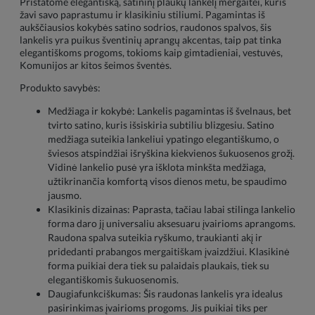
Pristatome elegantišką, satininį plaukų lankelį mergaitei, kuris
žavi savo paprastumu ir klasikiniu stiliumi. Pagamintas iš
aukščiausios kokybės satino sodrios, raudonos spalvos, šis
lankelis yra puikus šventinių aprangų akcentas, taip pat tinka
elegantiškoms progoms, tokioms kaip gimtadieniai, vestuvės,
Komunijos ar kitos šeimos šventės.
Produkto savybės:
Medžiaga ir kokybė: Lankelis pagamintas iš švelnaus, bet
tvirto satino, kuris išsiskiria subtiliu blizgesiu. Satino
medžiaga suteikia lankeliui ypatingo elegantiškumo, o
šviesos atspindžiai išryškina kiekvienos šukuosenos grožį.
Vidinė lankelio pusė yra išklota minkšta medžiaga,
užtikrinančia komfortą visos dienos metu, be spaudimo
jausmo.
Klasikinis dizainas: Paprasta, tačiau labai stilinga lankelio
forma daro jį universaliu aksesuaru įvairioms aprangoms.
Raudona spalva suteikia ryškumo, traukianti akį ir
pridedanti prabangos mergaitiškam įvaizdžiui. Klasikinė
forma puikiai dera tiek su palaidais plaukais, tiek su
elegantiškomis šukuosenomis.
Daugiafunkciškumas: Šis raudonas lankelis yra idealus
pasirinkimas įvairioms progoms. Jis puikiai tiks per