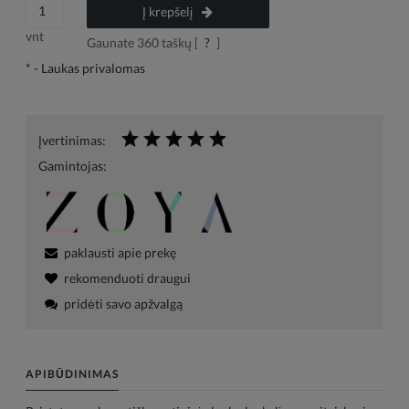
Į krepšelį
vnt
Gaunate
360
taškų [
?
]
*
- Laukas privalomas
Įvertinimas:
Gamintojas:
paklausti apie prekę
rekomenduoti draugui
pridėti savo apžvalgą
APIBŪDINIMAS