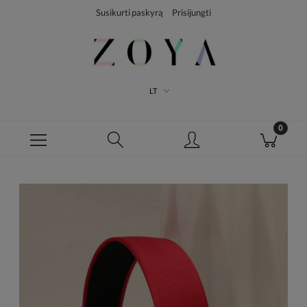
Susikurti paskyrą
Prisijungti
LT