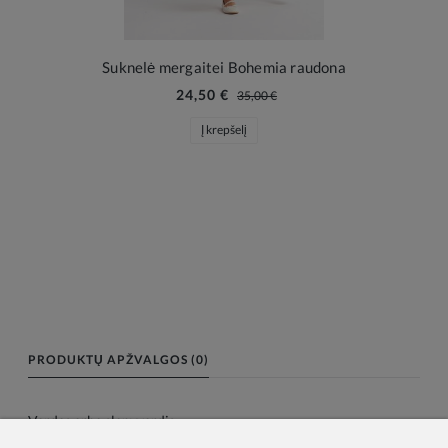
Suknelė mergaitei Bohemia raudona
24,50 €
35,00 €
Į krepšelį
PRODUKTŲ APŽVALGOS (0)
Vardas arba slapyvardis: