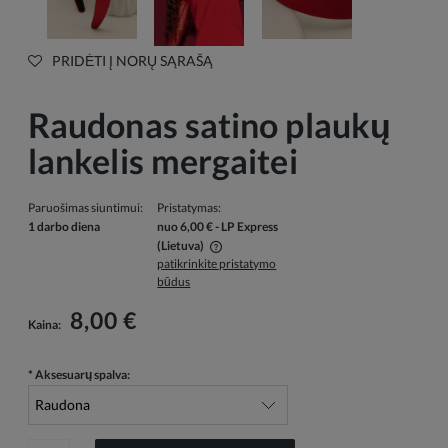
PRIDĖTI Į NORŲ SĄRAŠĄ
Raudonas satino plaukų
lankelis mergaitei
Paruošimas siuntimui:
Pristatymas:
1 darbo diena
nuo 6,00 €
- LP Express
(Lietuva)
patikrinkite pristatymo
Į kainą neįskaičiuotos galimos mokėjimo išlaidos
būdus
8,00 €
Kaina:
*
Aksesuarų spalva: