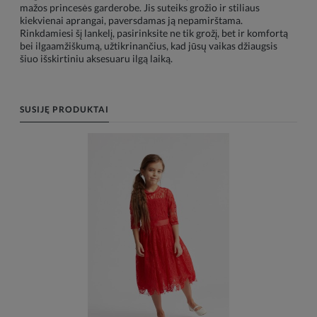
mažos princesės garderobe. Jis suteiks grožio ir stiliaus
kiekvienai aprangai, paversdamas ją nepamirštama.
Rinkdamiesi šį lankelį, pasirinksite ne tik grožį, bet ir komfortą
bei ilgaamžiškumą, užtikrinančius, kad jūsų vaikas džiaugsis
šiuo išskirtiniu aksesuaru ilgą laiką.
SUSIJĘ PRODUKTAI