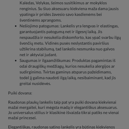
Kalėdas, Velykas, šeimos susitikimus ar mokyklos
renginius. Su šiuo aksesuaru kiekviena maža dama jausis
ypatinga ir pridės žavesio savo kasdienėms bei
šventinėms aprangoms.
Nešiojimo patogumas: Lankelis yra lengvas ir elastingas,
garantuojantis patogumą net ir ilgesnį laiką. Jis
nespaudžia ir nesukelia diskomforto, kas ypač svarbu ilgų
švenčių metu. Vidinės pusės neslystantis paviršius
užtikrina stabilumą, tad lankelis nesmunka nuo galvos
net ir aktyviai judant.
Saugumas ir ilgaamžiškumas: Produktas pagamintas iš
odai draugiškų medžiagų, kurios nesukelia alergijos ar
sudirginimo. Tvirtas gaminys atsparus pažeidimams,
todėl jį galima naudoti ilgą laiką, nesibaiminant, kad jis
greitai nusidėvės.
Puiki dovana:
Raudonas plaukų lankelis taip pat yra puiki dovana kiekvienai
mažai mergaitei, kuri mėgsta madą ir elegantiškus aksesuarus.
Jo universalus stilius ir klasikinė išvaizda tikrai patiks ne vienai
mažai princesei.
Elegantiškas, raudonas satino lankelis yra būtinas kiekvienos