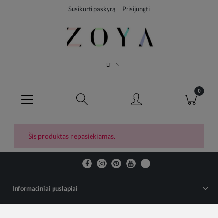
Susikurti paskyrą
Prisijungti
LT
Šis produktas nepasiekiamas.
Informaciniai puslapiai