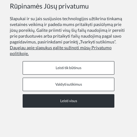
COPYRIGHT © 2026 ZOYA GROUP
Rūpinamės Jūsų privatumu
Peržiūrėkite visą svetainės versiją
Slapukai ir su jais susijusios technologijos užtikrina tinkamą
Sklep internetowy Shoper Premium
svetainės veikimą ir padeda mums pritaikyti pasiūlymą prie
jūsų poreikių. Galite priimti visų šių failų naudojimą ir pereiti
prie parduotuvės arba pritaikyti failų naudojimą pagal savo
pageidavimus, pasirinkdami parinktį „Tvarkyti sutikimus“.
Daugiau apie slapukus galite sužinoti mūsų Privatumo
politikoje.
Leisti tik būtinus
Valdyti sutikimus
Leisti visus