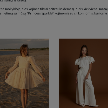
aištingą išvaizdą.
ena mokykloje, šios kojinės tikrai pritrauks dėmesį ir leis kiekvienai maža
silietimą su mūsų "Princess Sparkle" kojinėmis su cirkonijomis, kurios yr