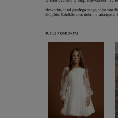
tarnaus daugeliui progų, išlaikydamos nepriek
Nesvarbu, ar tai ypatinga proga, ar įprasta di
žvaigždė. Suteikite savo dukrai prabangos pri
SUSIJĘ PRODUKTAI