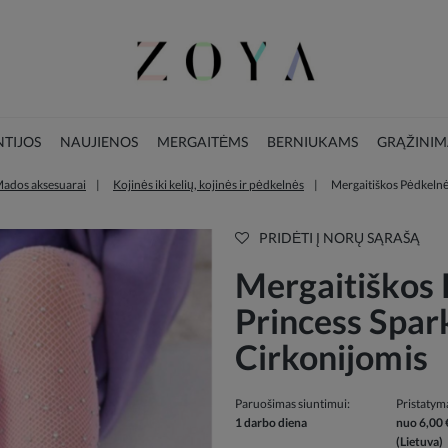
TIJOS
NAUJIENOS
MERGAITĖMS
BERNIUKAMS
GRĄŽINIM
ados aksesuarai
Kojinės iki kelių, kojinės ir pėdkelnės
Mergaitiškos Pėdkelnė
LOOKBOOK
KALĖDŲ KOLEKCIJA
PRIDĖTI Į NORŲ SĄRAŠĄ
Mergaitiškos
Princess Spar
Cirkonijomis
Paruošimas siuntimui:
Pristatym
1 darbo diena
nuo 6,00 
(Lietuva)