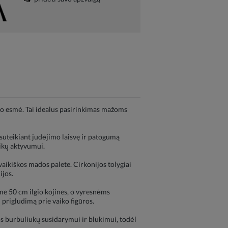
imo esmė. Tai idealus pasirinkimas mažoms
, suteikiant judėjimo laisvę ir patogumą
ikų aktyvumui.
 vaikiškos mados palete. Cirkonijos tolygiai
ijos.
me 50 cm ilgio kojines, o vyresnėms
 prigludimą prie vaiko figūros.
ios burbuliukų susidarymui ir blukimui, todėl