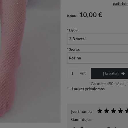
patikrink
Į kainą neįskaičiuotos galimos mokėjimo
10,00 €
Kaina:
išlaidos
*
Dydis:
*
Spalva:
vnt
Į krepšelį
Gaunate
450
taškų [
*
- Laukas privalomas
Įvertinimas:
Gamintojas: