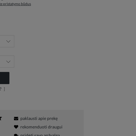
ite pristatymo būdus
?
]
paklausti apie prekę
rekomenduoti draugui
pridėti savo apžvalgą