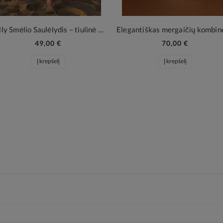
Holly Smėlio Saulėlydis – tiulinė šventinė suknelė mergaitei
49,00 €
70,00 €
Į krepšelį
Į krepšelį