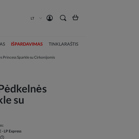
Susikurti paskyrą
Prisijungti
LT
AS
IŠPARDAVIMAS
TINKLARAŠTIS
s Princess Sparkle su Cirkonijomis
 Pėdkelnės
kle su
as:
€
- LP Express