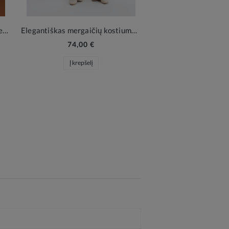
Elegantiškas mergaičių kombinezonas Beatrice balta
Elegantiškas mergaičių kostiumėlis Vanessa smėlio spalvos
74,00 €
Į krepšelį