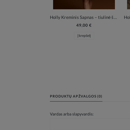
Holly Kreminis Sapnas – tiulinė šventinė suknelė mergaitei
49,00 €
Į krepšelį
PRODUKTŲ APŽVALGOS (0)
Vardas arba slapyvardis: