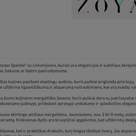
ncess Sparkle" su cirkonijomis, kurios yra elegancijos ir subtilaus žėrėj
e, baluose ar teatro pasirodymuose.
 šios kojinės pasižymi elastingu audiniu, kuris puikiai priglunda prie kojų
tai užtikrina ilgaamžiškumą ir atsparumą nutraukimams, kas yra svarbu va
ia šioms kojinėms mergaitiško žavesio, kuris puikiai dera su įvairiaspalve
i kiekviename judesyje, pridedant aprangai unikalumo ir spindinčios eleganc
tuose skirtingo amžiaus mergaitėms. Jaunesnėms, nuo 3 iki 8 metų, siūlo
variantą. Kiekvienas dydis yra kruopščiai apgalvotas, kad užtikrintų idealų
ldymas, bet ir praktiškas drabužis, kurį lengva išlaikyti švarų. Jos atspar