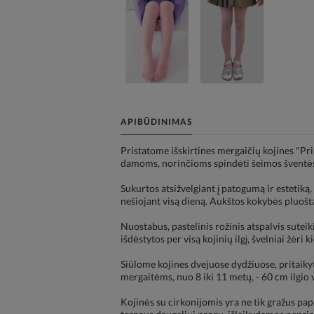
APIBŪDINIMAS
Pristatome išskirtines mergaičių kojines "Pri
damoms, norinčioms spindėti šeimos šventės
Sukurtos atsižvelgiant į patogumą ir estetiką,
nešiojant visą dieną. Aukštos kokybės pluoš
Nuostabus, pastelinis rožinis atspalvis suteik
išdėstytos per visą kojinių ilgį, švelniai žėr
Siūlome kojines dvejuose dydžiuose, pritaiky
mergaitėms, nuo 8 iki 11 metų, - 60 cm ilgio 
Kojinės su cirkonijomis yra ne tik gražus papi