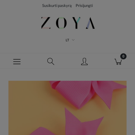
Susikurti paskyrą
Prisijungti
LT