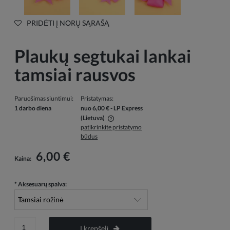
PRIDĖTI Į NORŲ SĄRAŠĄ
Plaukų segtukai lankai
tamsiai rausvos
Paruošimas siuntimui:
Pristatymas:
1 darbo diena
nuo 6,00 €
- LP Express
(Lietuva)
patikrinkite pristatymo
Į kainą neįskaičiuotos galimos mokėjimo išlaidos
būdus
6,00 €
Kaina:
*
Aksesuarų spalva:
Į krepšelį