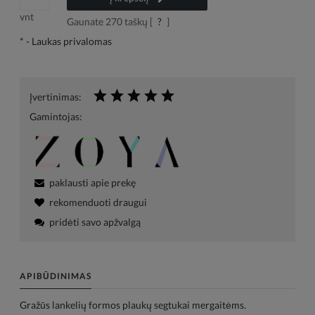
vnt
Gaunate
270
taškų [
?
]
*
- Laukas privalomas
Įvertinimas:
Gamintojas:
paklausti apie prekę
rekomenduoti draugui
pridėti savo apžvalgą
APIBŪDINIMAS
Gražūs lankelių formos plaukų segtukai mergaitėms.