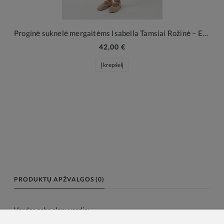
Proginė suknelė mergaitėms Isabella Tamsiai Rožinė – Elegancija ir Tiulio Žavesys
42,00 €
Į krepšelį
PRODUKTŲ APŽVALGOS (0)
Vardas arba slapyvardis: