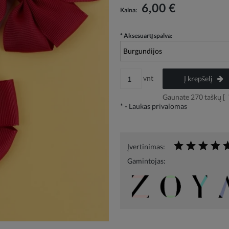
Į kainą neįskaičiuotos galimos mokėjimo
6,00 €
Kaina:
išlaidos
*
Aksesuarų spalva:
vnt
Į krepšelį
Gaunate
270
taškų [
*
- Laukas privalomas
Įvertinimas:
Gamintojas: