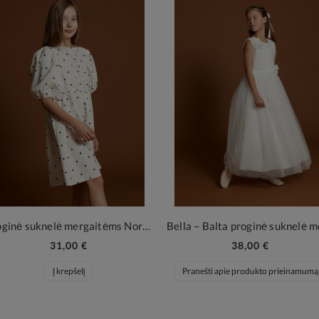
Proginė suknelė mergaitėms Nora – kreminė balta su žirneliais
31,00 €
38,00 €
Į krepšelį
Pranešti apie produkto prieinamumą