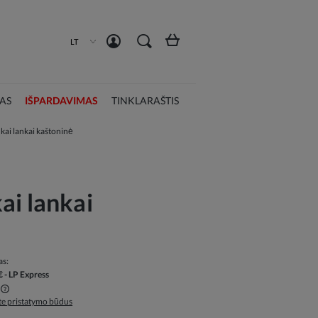
Susikurti paskyrą
Prisijungti
LT
AS
IŠPARDAVIMAS
TINKLARAŠTIS
kai lankai kaštoninė
ai lankai
as:
€
- LP Express
ite pristatymo būdus