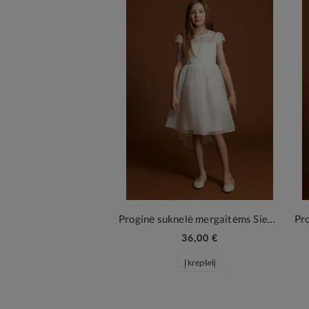
Proginė suknelė mergaitėms Sienna – kreminė balta elegancija
36,00 €
Į krepšelį