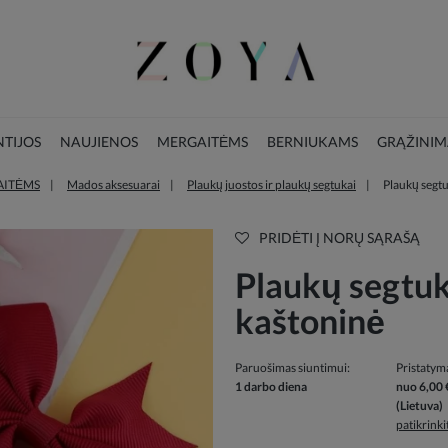
TIJOS
NAUJIENOS
MERGAITĖMS
BERNIUKAMS
GRĄŽINIM
AITĖMS
Mados aksesuarai
Plaukų juostos ir plaukų segtukai
Plaukų segtu
LOOKBOOK
KALĖDŲ KOLEKCIJA
PRIDĖTI Į NORŲ SĄRAŠĄ
Plaukų segtuk
kaštoninė
Paruošimas siuntimui:
Pristatym
1 darbo diena
nuo 6,00 
(Lietuva)
patikrink