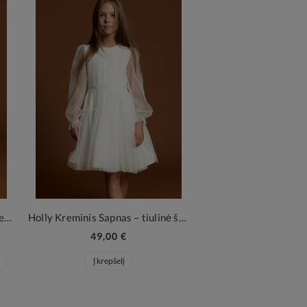
Bella – Balta proginė suknelė mergaitėms su tiuliu ir gėlių aplikacijomis
Holly Kreminis Sapnas – tiulinė šventinė suknelė mergaitei
49,00 €
Į krepšelį