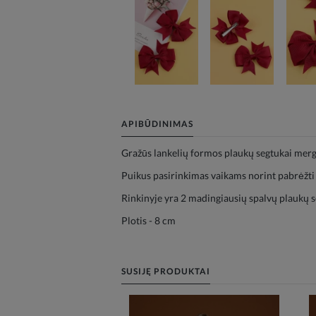
APIBŪDINIMAS
Gražūs lankelių formos plaukų segtukai mer
Puikus pasirinkimas vaikams norint pabrėžti o
Rinkinyje yra 2 madingiausių spalvų plaukų s
Plotis - 8 cm
SUSIJĘ PRODUKTAI