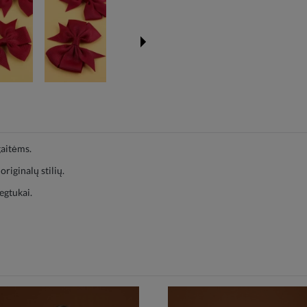
gaitėms.
riginalų stilių.
egtukai.