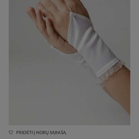
PRIDĖTI Į NORŲ SĄRAŠĄ