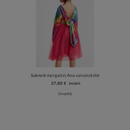
Suknelė mergaitei Ana vaivorykštė
37,80 €
54,00 €
Į krepšelį