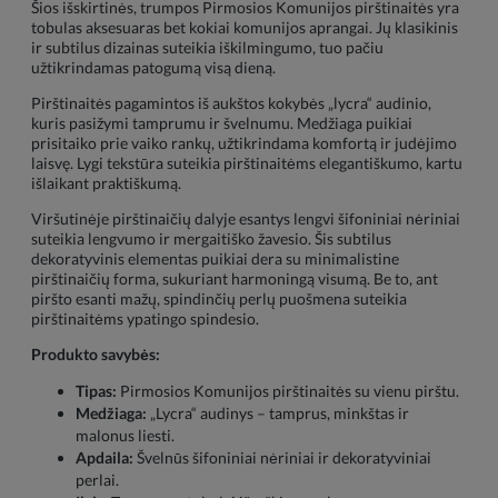
Šios išskirtinės, trumpos Pirmosios Komunijos pirštinaitės yra
tobulas aksesuaras bet kokiai komunijos aprangai. Jų klasikinis
ir subtilus dizainas suteikia iškilmingumo, tuo pačiu
užtikrindamas patogumą visą dieną.
Pirštinaitės pagamintos iš aukštos kokybės „lycra“ audinio,
kuris pasižymi tamprumu ir švelnumu. Medžiaga puikiai
prisitaiko prie vaiko rankų, užtikrindama komfortą ir judėjimo
laisvę. Lygi tekstūra suteikia pirštinaitėms elegantiškumo, kartu
išlaikant praktiškumą.
Viršutinėje pirštinaičių dalyje esantys lengvi šifoniniai nėriniai
suteikia lengvumo ir mergaitiško žavesio. Šis subtilus
dekoratyvinis elementas puikiai dera su minimalistine
pirštinaičių forma, sukuriant harmoningą visumą. Be to, ant
piršto esanti mažų, spindinčių perlų puošmena suteikia
pirštinaitėms ypatingo spindesio.
Produkto savybės:
Tipas:
Pirmosios Komunijos pirštinaitės su vienu pirštu.
Medžiaga:
„Lycra“ audinys – tamprus, minkštas ir
malonus liesti.
Apdaila:
Švelnūs šifoniniai nėriniai ir dekoratyviniai
perlai.