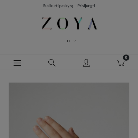
Susikurti paskyrą
Prisijungti
LT