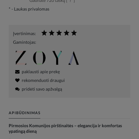
Gaunate
720
taškų [
?
]
*
- Laukas privalomas
Įvertinimas:
Gamintojas:
paklausti apie prekę
rekomenduoti draugui
pridėti savo apžvalgą
APIBŪDINIMAS
Pirmosios Komunijos pirštinaitės – elegancija ir komfortas
ypatingą dieną