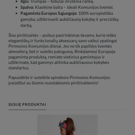
Ilgis:
Trumpas – tobulai išryškina ranką.
Spalva:
Klasikinė balta – ideali Komunijos šventei.
Pagaminta Europos Sąjungoje:
100% europietiška
gamyba, užtikrinanti aukščiausią kokybę ir precizišką
darbą.
Šios pirštinaitės – puikus pasirinkimas tėvams, kurie ieško
elegantiškų ir funkcionalių aksesuarų savo vaikui ypatingai
Pirmosios Komunijos dienai. Jos ne tik papildys šventės
atmosferą, bet ir suteiks patogumą. Rinkdamiesi Europoje
pagamintą produktą, remiate vietinius gamintojus ir
užtikrinate, kad gaminys atitinka aukščiausius kokybės
standartus.
Papuoškite ir suteikite spindesio Pirmosios Komunijos
įvaizdžiui su šiomis nuostabiomis pirštinaitėmis!
SUSIJĘ PRODUKTAI