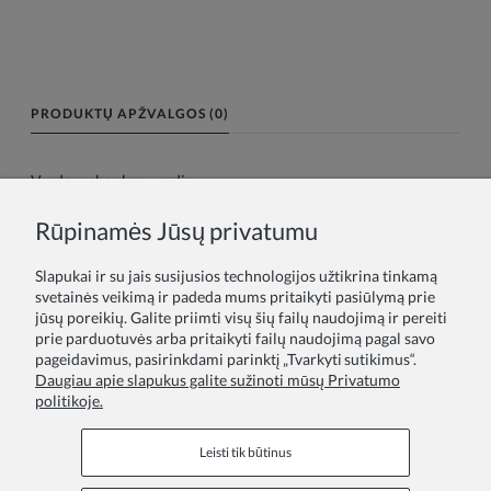
PRODUKTŲ APŽVALGOS (0)
Vardas arba slapyvardis:
Rūpinamės Jūsų privatumu
Tavo atsiliepimas:
Slapukai ir su jais susijusios technologijos užtikrina tinkamą
svetainės veikimą ir padeda mums pritaikyti pasiūlymą prie
jūsų poreikių. Galite priimti visų šių failų naudojimą ir pereiti
prie parduotuvės arba pritaikyti failų naudojimą pagal savo
pageidavimus, pasirinkdami parinktį „Tvarkyti sutikimus“.
Daugiau apie slapukus galite sužinoti mūsų Privatumo
politikoje.
Siųsti
Leisti tik būtinus