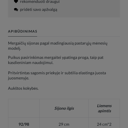
rekomenduoti draugui
pridėti savo apžvalgą
APIBŪDINIMAS
Mergaičių sijonas pagal madingiausią pastarųjų mėnesių
modelį.
Puikus pasirinkimas mergaitei ypatinga proga, taip pat
kasdieniniam naudojimui.
Pritvirtintas sagomis priekyje ir subtilia elastinga juosta
juosmenyje.
Aukštos kokybės.
Liemens
Sijono ilgis
apimtis
92/98
29 cm
24
cm
*2