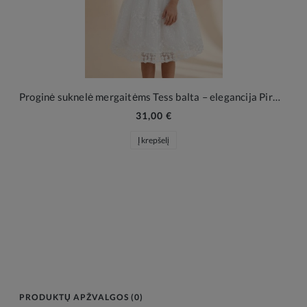
Proginė suknelė mergaitėms Tess balta – elegancija Pirmajai Komunijai ir šeimos šventėms
31,00 €
Į krepšelį
PRODUKTŲ APŽVALGOS (0)