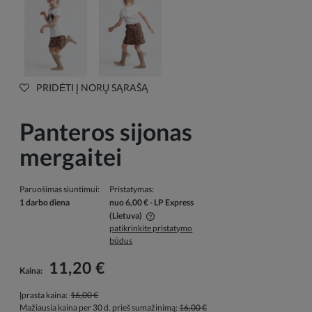
PRIDĖTI Į NORŲ SĄRAŠĄ
Panteros sijonas
mergaitei
Paruošimas siuntimui:
Pristatymas:
1 darbo diena
nuo 6,00 €
- LP Express
(Lietuva)
patikrinkite pristatymo
Į kainą neįskaičiuotos galimos mokėjimo išlaidos
būdus
11,20 €
Kaina:
Įprasta kaina:
16,00 €
Mažiausia kaina per 30 d. prieš sumažinimą:
16,00 €