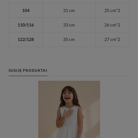
104
31
cm
25
cm
*2
110/116
33
cm
26
cm
*2
122/128
35
cm
27
cm
*2
SUSIJĘ PRODUKTAI