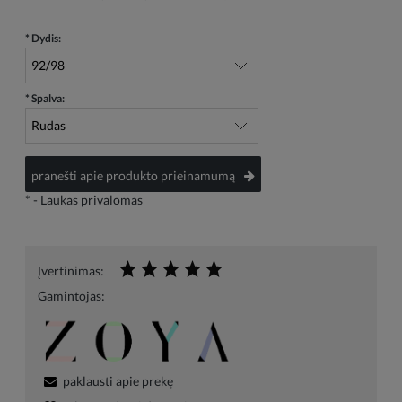
*
Dydis:
*
Spalva:
pranešti apie produkto prieinamumą
*
- Laukas privalomas
Įvertinimas:
Gamintojas:
paklausti apie prekę