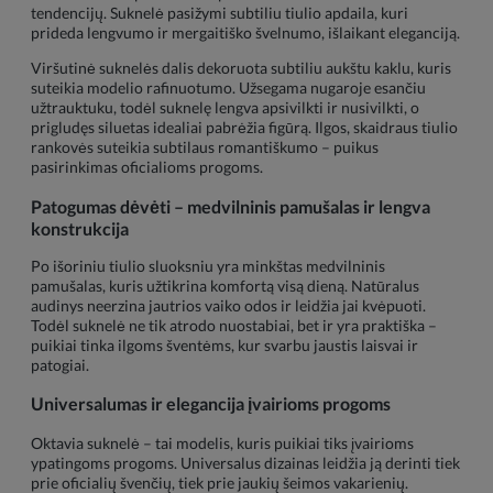
tendencijų. Suknelė pasižymi subtiliu tiulio apdaila, kuri
prideda lengvumo ir mergaitiško švelnumo, išlaikant eleganciją.
Viršutinė suknelės dalis dekoruota subtiliu aukštu kaklu, kuris
suteikia modelio rafinuotumo. Užsegama nugaroje esančiu
užtrauktuku, todėl suknelę lengva apsivilkti ir nusivilkti, o
prigludęs siluetas idealiai pabrėžia figūrą. Ilgos, skaidraus tiulio
rankovės suteikia subtilaus romantiškumo – puikus
pasirinkimas oficialioms progoms.
Patogumas dėvėti – medvilninis pamušalas ir lengva
konstrukcija
Po išoriniu tiulio sluoksniu yra minkštas medvilninis
pamušalas, kuris užtikrina komfortą visą dieną. Natūralus
audinys neerzina jautrios vaiko odos ir leidžia jai kvėpuoti.
Todėl suknelė ne tik atrodo nuostabiai, bet ir yra praktiška –
puikiai tinka ilgoms šventėms, kur svarbu jaustis laisvai ir
patogiai.
Universalumas ir elegancija įvairioms progoms
Oktavia suknelė – tai modelis, kuris puikiai tiks įvairioms
ypatingoms progoms. Universalus dizainas leidžia ją derinti tiek
prie oficialių švenčių, tiek prie jaukių šeimos vakarienių.