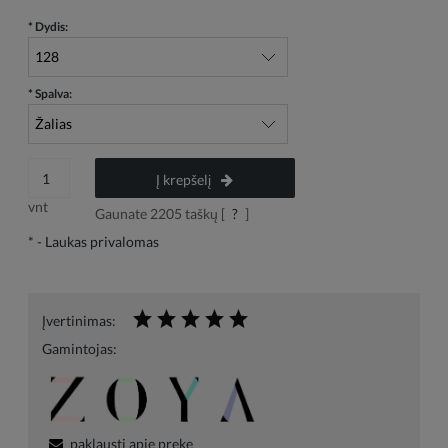
*
Dydis:
*
Spalva:
Į krepšelį
vnt
Gaunate
2205
taškų [
?
]
*
- Laukas privalomas
Įvertinimas:
Gamintojas:
paklausti apie prekę