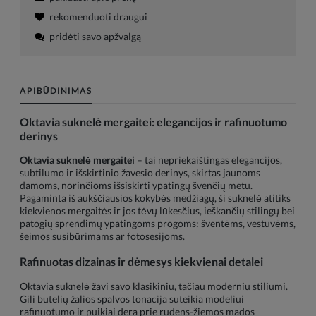
rekomenduoti draugui
pridėti savo apžvalgą
APIBŪDINIMAS
Oktavia suknelė mergaitei: elegancijos ir rafinuotumo
derinys
Oktavia suknelė mergaitei
– tai nepriekaištingas elegancijos,
subtilumo ir išskirtinio žavesio derinys, skirtas jaunoms
damoms, norinčioms išsiskirti ypatingų švenčių metu.
Pagaminta iš aukščiausios kokybės medžiagų, ši suknelė atitiks
kiekvienos mergaitės ir jos tėvų lūkesčius, ieškančių stilingų bei
patogių sprendimų ypatingoms progoms: šventėms, vestuvėms,
šeimos susibūrimams ar fotosesijoms.
Rafinuotas dizainas ir dėmesys kiekvienai detalei
Oktavia suknelė žavi savo klasikiniu, tačiau moderniu stiliumi.
Gili butelių žalios spalvos tonacija suteikia modeliui
rafinuotumo ir puikiai dera prie rudens-žiemos mados