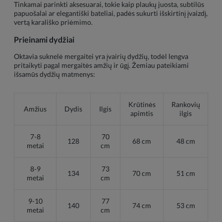
Tinkamai parinkti aksesuarai, tokie kaip plaukų juosta, subtilūs
papuošalai ar elegantiški bateliai, padės sukurti išskirtinį įvaizdį,
vertą karališko priėmimo.
Prieinami dydžiai
Oktavia suknelė mergaitei yra įvairių dydžių, todėl lengva
pritaikyti pagal mergaitės amžių ir ūgį. Žemiau pateikiami
išsamūs dydžių matmenys:
Krūtinės
Rankovių
Amžius
Dydis
Ilgis
apimtis
ilgis
7-8
70
128
68 cm
48 cm
metai
cm
8-9
73
134
70 cm
51 cm
metai
cm
9-10
77
140
74 cm
53 cm
metai
cm