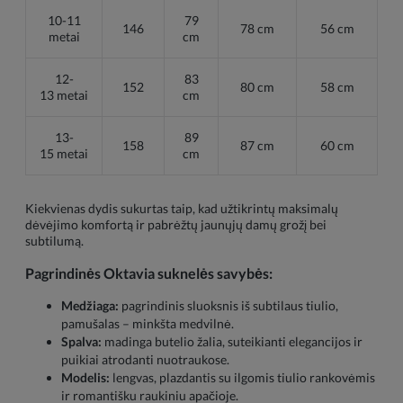
10-11
79
146
78 cm
56 cm
metai
cm
12-
83
152
80 cm
58 cm
13 metai
cm
13-
89
158
87 cm
60 cm
15 metai
cm
Kiekvienas dydis sukurtas taip, kad užtikrintų maksimalų
dėvėjimo komfortą ir pabrėžtų jaunųjų damų grožį bei
subtilumą.
Pagrindinės Oktavia suknelės savybės:
Medžiaga:
pagrindinis sluoksnis iš subtilaus tiulio,
pamušalas – minkšta medvilnė.
Spalva:
madinga butelio žalia, suteikianti elegancijos ir
puikiai atrodanti nuotraukose.
Modelis:
lengvas, plazdantis su ilgomis tiulio rankovėmis
ir romantišku raukiniu apačioje.