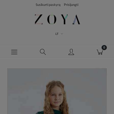
Susikurti paskyrą
Prisijungti
LT