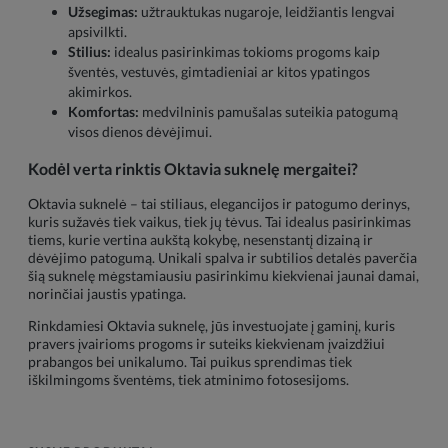
Užsegimas:
užtrauktukas nugaroje, leidžiantis lengvai
apsivilkti.
Stilius:
idealus pasirinkimas tokioms progoms kaip
šventės, vestuvės, gimtadieniai ar kitos ypatingos
akimirkos.
Komfortas:
medvilninis pamušalas suteikia patogumą
visos dienos dėvėjimui.
Kodėl verta rinktis Oktavia suknelę mergaitei?
Oktavia suknelė – tai stiliaus, elegancijos ir patogumo derinys,
kuris sužavės tiek vaikus, tiek jų tėvus. Tai idealus pasirinkimas
tiems, kurie vertina aukštą kokybę, nesenstantį dizainą ir
dėvėjimo patogumą. Unikali spalva ir subtilios detalės paverčia
šią suknelę mėgstamiausiu pasirinkimu kiekvienai jaunai damai,
norinčiai jaustis ypatinga.
Rinkdamiesi Oktavia suknelę, jūs investuojate į gaminį, kuris
pravers įvairioms progoms ir suteiks kiekvienam įvaizdžiui
prabangos bei unikalumo. Tai puikus sprendimas tiek
iškilmingoms šventėms, tiek atminimo fotosesijoms.