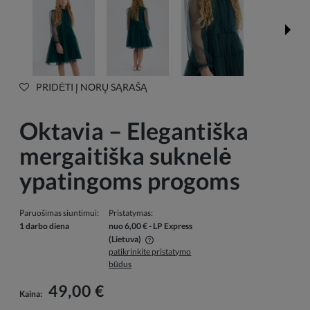
PRIDĖTI Į NORŲ SĄRAŠĄ
Oktavia – Elegantiška
mergaitiška suknelė
ypatingoms progoms
Paruošimas siuntimui:
Pristatymas:
1 darbo diena
nuo 6,00 €
- LP Express
(Lietuva)
patikrinkite pristatymo
Į kainą neįskaičiuotos galimos mokėjimo išlaidos
būdus
49,00 €
Kaina: