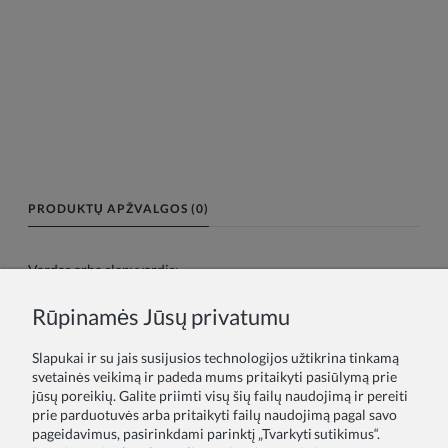
PRODUKTŲ APŽVALGOS (0)
Vardas arba slapyvardis:
Rūpinamės Jūsų privatumu
Tavo atsiliepimas:
Slapukai ir su jais susijusios technologijos užtikrina tinkamą
svetainės veikimą ir padeda mums pritaikyti pasiūlymą prie
jūsų poreikių. Galite priimti visų šių failų naudojimą ir pereiti
prie parduotuvės arba pritaikyti failų naudojimą pagal savo
pageidavimus, pasirinkdami parinktį „Tvarkyti sutikimus“.