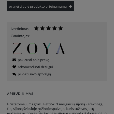
pranešti apie produkto prieinamumą
Įvertinimas:
Gamintojas:
paklausti apie prekę
rekomenduoti draugui
pridėti savo apžvalgą
APIBŪDINIMAS
Pristatome jums gražų PettiSkirt mergaičių sijoną - efektingą,
tilų sijoną šviesioje rožinėje spalvoje, kuris sužavės jūsų
mažąsias princeses. Šis žavingas sijonas susideda iš daugelio tilo