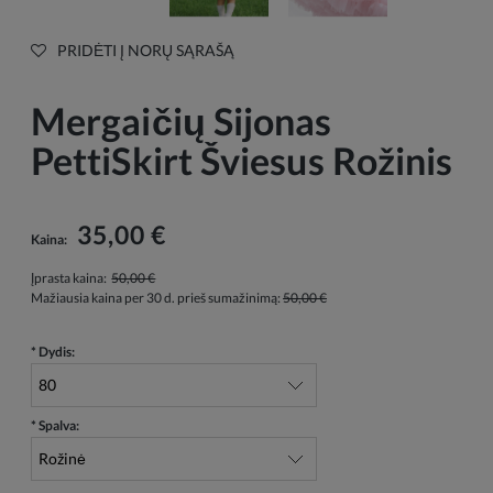
PRIDĖTI Į NORŲ SĄRAŠĄ
Mergaičių Sijonas
PettiSkirt Šviesus Rožinis
35,00 €
Kaina:
Įprasta kaina:
50,00 €
Mažiausia kaina per 30 d. prieš sumažinimą:
50,00 €
*
Dydis:
*
Spalva: