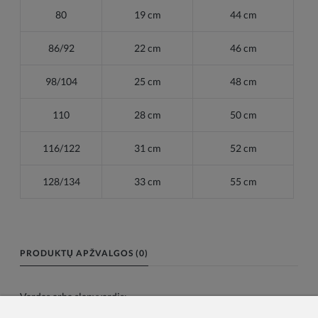
80
19 cm
44 cm
86/92
22 cm
46 cm
98/104
25 cm
48 cm
110
28 cm
50 cm
116/122
31 cm
52 cm
128/134
33 cm
55 cm
PRODUKTŲ APŽVALGOS (0)
Vardas arba slapyvardis: