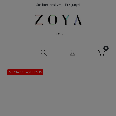
Susikurti paskyrą
Prisijungti
LT
SPECIALUS PASIŪLYMAS