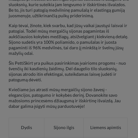
sluoksnių, kurie suteikia jam lengvumo ir išskirtinės išvaizdos.
Be to, jis turi patogią medvilninę pamušalą ir elastingą gumiją
juosmenyje, užtikrinančią puikų priderinimą.
Kaip tėvai, žinote, kiek svarbu, kad jūsų vaikai jaustųsi laisvai ir
patogiai. Todėl mūsų mergaičių sijonas pagamintas iš
aukščiausios kokybės medžiagų, atsižvelgiant į kiekvieną detalę.
Sijono sudėtis yra 100% poliamido, o pamušalas ir juosta
pagaminti iš 96% medvilnės, tai daro jį minkštą ir švelnų jūsų
mažylių odai.
Šis PettiSkirt yra puikus pasirinkimas įvairioms progoms - nuo
švenčių iki kasdienių žaidimų. Dėl daugelio tilo sluoksnių,
sijonas atrodo itin efektingai, suteikdamas laisvę judėti ir
patogumą dėvėti.
Kviečiame jus atrasti mūsų mergaičių sijono žavesį -
elegancijos, patogumo ir kokybės derinį. Dovanokite savo
mažosioms princesėms džiaugsmą ir išskirtinę išvaizdą. Jau
dabar galima įsigyti mūsų parduotuvėje!
Dydis
Sijono ilgis
Liemens apimtis