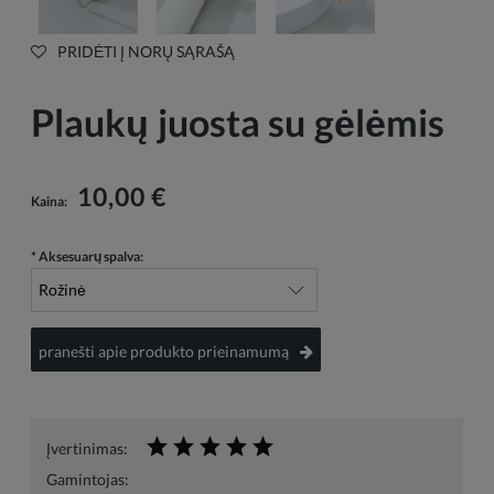
PRIDĖTI Į NORŲ SĄRAŠĄ
Plaukų juosta su gėlėmis
10,00 €
Kaina:
*
Aksesuarų spalva:
pranešti apie produkto prieinamumą
Įvertinimas:
Gamintojas: