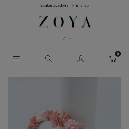
Susikurti paskyrą
Prisijungti
LT