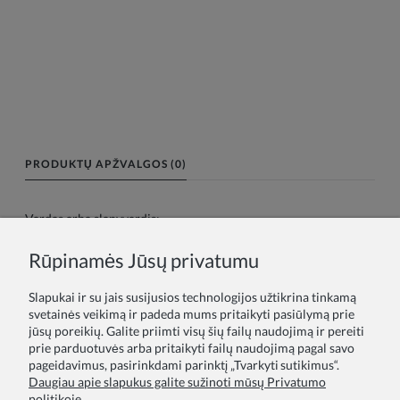
PRODUKTŲ APŽVALGOS (0)
Vardas arba slapyvardis:
Rūpinamės Jūsų privatumu
Tavo atsiliepimas:
Slapukai ir su jais susijusios technologijos užtikrina tinkamą
svetainės veikimą ir padeda mums pritaikyti pasiūlymą prie
jūsų poreikių. Galite priimti visų šių failų naudojimą ir pereiti
prie parduotuvės arba pritaikyti failų naudojimą pagal savo
pageidavimus, pasirinkdami parinktį „Tvarkyti sutikimus“.
Daugiau apie slapukus galite sužinoti mūsų Privatumo
politikoje.
Siųsti