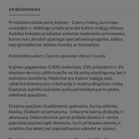
APIBŪDINIMAS
Pristatome žavias perlų kojines - 2 porų rinkinį, kuris taps
nuostabiu ir efektingu priedu prie bet kokios mažųjų stiliaus.
Aukštos kokybės produktas sukurtas mažosioms princesėms,
kurios nori atrodyti ypatingai specialiomis progomis, tokios
kaip gimtadieniai, šeimos šventės ar fotosesijos.
Komplektą sudaro 2 poros spalvose: ekriu ir juoda.
Kojinės pagamintos iš 80% medvilnės, 15% poliesterio ir 5%
elastano derinio, užtikrinančio ne tik puikų elastingumą, bet ir
nešiojimo komfortą. Medvilnė yra maloni mažųjų odai,
užtikrina tinkamą oro cirkuliaciją ir mažina dirginimo riziką.
Elastanas suteikia kojinėms puikų prisitaikymą prie pėdos,
nekeliant spaudimo.
Dizainas pasižymi klasikinėmis spalvomis, kurios atitinka
klasiką, išlaikant universalumą - tinka prie įvairių drabužių ir
aksesuarų. Dekoratyviniai perlai prideda žavesio ir verčia
paprastas kojines tapti elementu, kuris pritraukia dėmesį ir
suteikia charakterį net paprasčiausiai suknelei ar sijonui.