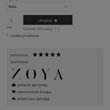
Į krepšelį
vnt
Gaunate
495
taškų [
?
]
*
- Laukas privalomas
Įvertinimas:
Gamintojas:
paklausti apie prekę
rekomenduoti draugui
pridėti savo apžvalgą