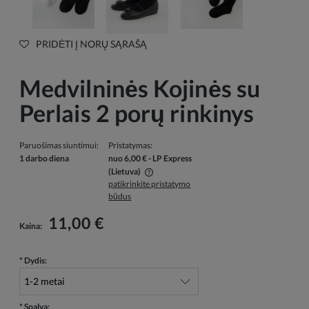
PRIDĖTI Į NORŲ SĄRAŠĄ
Medvilninės Kojinės su
Perlais 2 porų rinkinys
Paruošimas siuntimui:
Pristatymas:
1 darbo diena
nuo 6,00 €
- LP Express
(Lietuva)
patikrinkite pristatymo
Į kainą neįskaičiuotos galimos mokėjimo išlaidos
būdus
11,00 €
Kaina:
*
Dydis:
*
Spalva: