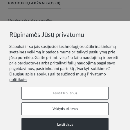
PRODUKTŲ APŽVALGOS (0)
Vardas arba slapyvardis:
Rūpinamės Jūsų privatumu
Tavo atsiliepimas:
Slapukai ir su jais susijusios technologijos užtikrina tinkamą
svetainės veikimą ir padeda mums pritaikyti pasiūlymą prie
jūsų poreikių. Galite priimti visų šių failų naudojimą ir pereiti
prie parduotuvės arba pritaikyti failų naudojimą pagal savo
pageidavimus, pasirinkdami parinktį „Tvarkyti sutikimus“.
Daugiau apie slapukus galite sužinoti mūsų Privatumo
politikoje.
Siųsti
Leisti tik būtinus
Valdyti sutikimus
Informaciniai puslapiai
Leisti visus