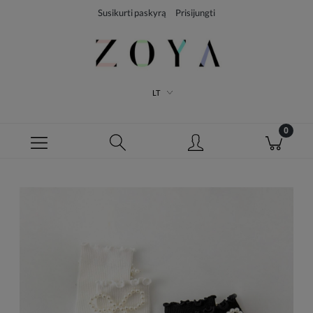
Susikurti paskyrą
Prisijungti
LT