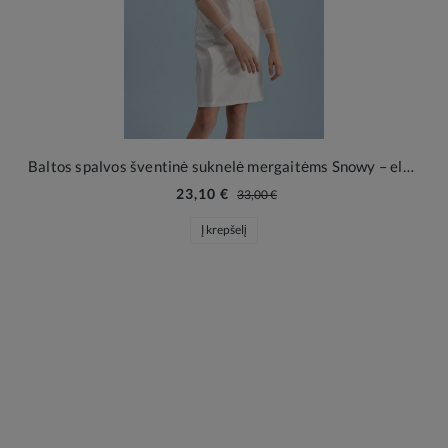
Baltos spalvos šventinė suknelė mergaitėms Snowy – elegancija ypatingoms progoms
23,10 €
33,00 €
Į krepšelį