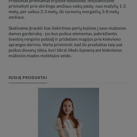
Produktas prieinamas trijuose dydžiuose, leidžiančiuose
prisitaikyti prie skirtingo amžiaus vaikų pėdų: nuo mažylių 1-2
metų, per vaikus 2-3 metų, iki vyresnių mergaičių 3-8 metų
amžiaus.
Skatiname įtraukti šias išskirtines perlų kojines į savo mažosios
damos garderobą - jos bus puikus elementas, pabrėžiantis
šventinį renginio pobūdį ir pridedant magijos prie kiekvieno
aprangos derinio. Verta prisiminti, kad šis produktas taip pat
puikus dovanų idėja, kuri tikrai iškels šypseną ant kiekvienos
mažosios mados mylėtojos veido.
SUSIJĘ PRODUKTAI