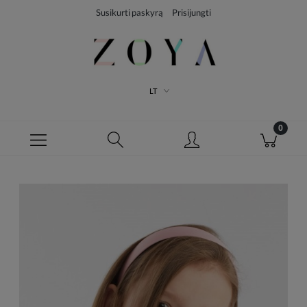
Susikurti paskyrą
Prisijungti
LT