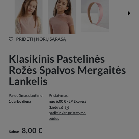
PRIDĖTI Į NORŲ SĄRAŠĄ
Klasikinis Pastelinės
Rožės Spalvos Mergaitės
Lankelis
Paruošimas siuntimui:
Pristatymas:
1 darbo diena
nuo 6,00 €
- LP Express
(Lietuva)
patikrinkite pristatymo
Į kainą neįskaičiuotos galimos mokėjimo išlaidos
būdus
8,00 €
Kaina: