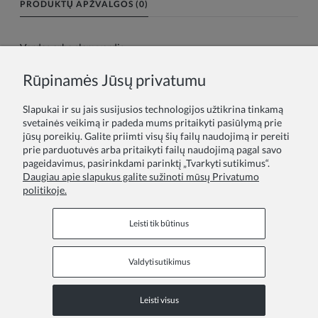
PRODUKTŲ APŽVALGOS (0)
Vardas arba slapyvardis:
Rūpinamės Jūsų privatumu
Tavo atsiliepimas:
Slapukai ir su jais susijusios technologijos užtikrina tinkamą
svetainės veikimą ir padeda mums pritaikyti pasiūlymą prie
jūsų poreikių. Galite priimti visų šių failų naudojimą ir pereiti
prie parduotuvės arba pritaikyti failų naudojimą pagal savo
pageidavimus, pasirinkdami parinktį „Tvarkyti sutikimus“.
Daugiau apie slapukus galite sužinoti mūsų Privatumo
politikoje.
Siųsti
Leisti tik būtinus
Valdyti sutikimus
Informaciniai puslapiai
Leisti visus