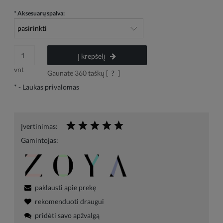
*
Aksesuarų spalva:
Į krepšelį
vnt
Gaunate
360
taškų [
?
]
*
- Laukas privalomas
Įvertinimas:
Gamintojas:
paklausti apie prekę
rekomenduoti draugui
pridėti savo apžvalgą