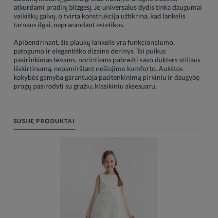
atkurdami pradinį blizgesį. Jo universalus dydis tinka daugumai
vaikiškų galvų, o tvirta konstrukcija užtikrina, kad lankelis
tarnaus ilgai, neprarandant estetikos.
Apibendrinant, šis plaukų lankelis yra funkcionalumo,
patogumo ir elegantiško dizaino derinys. Tai puikus
pasirinkimas tėvams, norintiems pabrėžti savo dukters stiliaus
išskirtinumą, nepamirštant nešiojimo komforto. Aukštos
kokybės gamyba garantuoja pasitenkinimą pirkiniu ir daugybę
progų pasirodyti su gražiu, klasikiniu aksesuaru.
SUSIJĘ PRODUKTAI