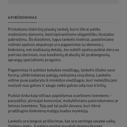
APIBŪDINIMAS
Pristatome išskirtinį plaukų lankelį, kuris tikrai patiks
mažosioms damoms, besirūpinančioms elegantišku išvaizdos
pabrėžimu. Šis klasikinis, lygus lankelis švelniai, pasteliniame
rožinės spalvos atspalvyje yra pagamintas su dėmesiu į
kiekvieną, net mažiausią detalę. Jos subtili spalva puikiai dera su
įvairiais deriniais, nuo kasdienių drabužių iki prabangesnių
aprangų specialioms progoms.
Pagamintas iš aukštos kokybės medžiagų, lankelis išlaiko savo
formą, užtikrindamas patogų nešiojimą visą dieną. Lankelio
vidinė pusė padaryta iš minkštos medžiagos, kuri neleidžia jam
nuslysti nuo galvos ir saugo vaiko galvos odą nuo trinčių.
Puikiai tinka kaip stiliaus papildymas svarbioms šventėms –
pavyzdžiui, pirmajai komunijai, mokykliniams pasirodymams ar
šeimos šventėms. Taip pat tai puiki dovana, kuri tikrai
pradžiugins kiekvieną mažąją mados mylėtoją.
Lankelis yra lengvai prižiūrimas, kas yra vertinga savybė vaikų
žaidimų metu. Jį galima greitai nuvalyti drėgna šluoste,