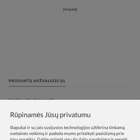
Į krepšelį
PRODUKTŲ APŽVALGOS (0)
Vardas arba slapyvardis:
Rūpinamės Jūsų privatumu
Tavo atsiliepimas:
Slapukai ir su jais susijusios technologijos užtikrina tinkamą
svetainės veikimą ir padeda mums pritaikyti pasiūlymą prie
jūsų poreikių. Galite priimti visų šių failų naudojimą ir pereiti