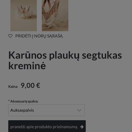
PRIDĖTI Į NORŲ SĄRAŠĄ
Karūnos plaukų segtukas
kreminė
9,00 €
Kaina:
*
Aksesuarų spalva:
pranešti apie produkto prieinamumą