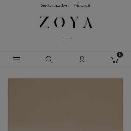
Susikurti paskyrą
Prisijungti
LT