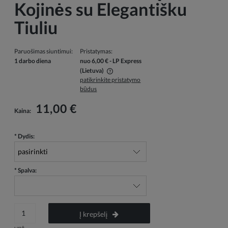
Kojinės su Elegantišku
Tiuliu
Paruošimas siuntimui:
Pristatymas:
1 darbo diena
nuo 6,00 €
- LP Express
(Lietuva)
patikrinkite pristatymo
Į kainą neįskaičiuotos galimos mokėjimo išlaidos
būdus
11,00 €
Kaina:
*
Dydis:
*
Spalva:
Į krepšelį
vnt