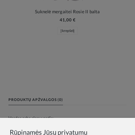
Suknelė mergaitei Rosie II balta
41,00 €
Į krepšelį
PRODUKTŲ APŽVALGOS (0)
Vardas arba slapyvardis:
Rūpinamės Jūsų privatumu