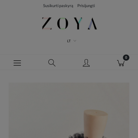
Susikurti paskyrą
Prisijungti
LT