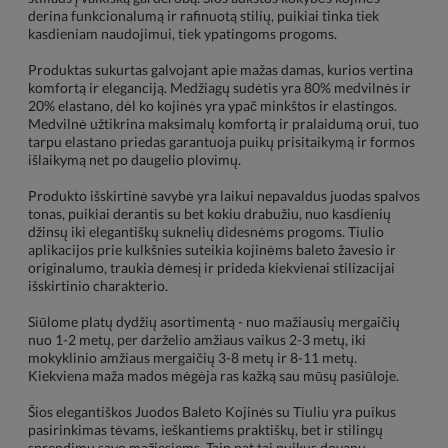
derina funkcionalumą ir rafinuotą stilių, puikiai tinka tiek
kasdieniam naudojimui, tiek ypatingoms progoms.
Produktas sukurtas galvojant apie mažas damas, kurios vertina
komfortą ir eleganciją. Medžiagų sudėtis yra 80% medvilnės ir
20% elastano, dėl ko kojinės yra ypač minkštos ir elastingos.
Medvilnė užtikrina maksimalų komfortą ir pralaidumą orui, tuo
tarpu elastano priedas garantuoja puikų prisitaikymą ir formos
išlaikymą net po daugelio plovimų.
Produkto išskirtinė savybė yra laikui nepavaldus juodas spalvos
tonas, puikiai derantis su bet kokiu drabužiu, nuo kasdienių
džinsų iki elegantiškų suknelių didesnėms progoms. Tiulio
aplikacijos prie kulkšnies suteikia kojinėms baleto žavesio ir
originalumo, traukia dėmesį ir prideda kiekvienai stilizacijai
išskirtinio charakterio.
Siūlome platų dydžių asortimentą - nuo mažiausių mergaičių
nuo 1-2 metų, per darželio amžiaus vaikus 2-3 metų, iki
mokyklinio amžiaus mergaičių 3-8 metų ir 8-11 metų.
Kiekviena maža mados mėgėja ras kažką sau mūsų pasiūloje.
Šios elegantiškos Juodos Baleto Kojinės su Tiuliu yra puikus
pasirinkimas tėvams, ieškantiems praktiškų, bet ir stilingų
sprendimų savo mažiesiems. Taip pat tai puikus dovanų