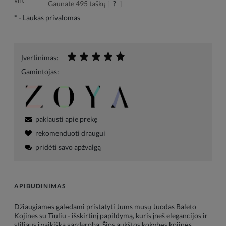
Gaunate
495
taškų [
?
]
*
- Laukas privalomas
Įvertinimas:
Gamintojas:
paklausti apie prekę
rekomenduoti draugui
pridėti savo apžvalgą
APIBŪDINIMAS
Džiaugiamės galėdami pristatyti Jums mūsų Juodas Baleto
Kojines su Tiuliu - išskirtinį papildymą, kuris įneš elegancijos ir
stiliaus į vaikišką garderobą. Šios aukštos kokybės kojinės