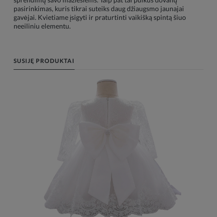
pasirinkimas, kuris tikrai suteiks daug džiaugsmo jaunajai
gavėjai. Kvietiame įsigyti ir praturtinti vaikišką spintą šiuo
neeiliniu elementu.
SUSIJĘ PRODUKTAI