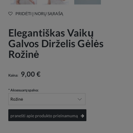
PRIDĖTI Į NORŲ SĄRAŠĄ
Elegantiškas Vaikų
Galvos Dirželis Gėlės
Rožinė
9,00 €
Kaina:
*
Aksesuarų spalva:
pranešti apie produkto prieinamumą