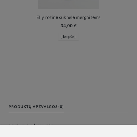
Elly rožinė suknelė mergaitėms
34,00 €
Į krepšelį
PRODUKTŲ APŽVALGOS (0)
Vardas arba slapyvardis: