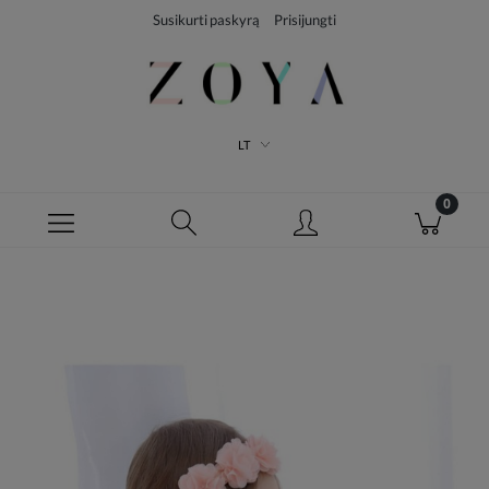
Susikurti paskyrą
Prisijungti
LT