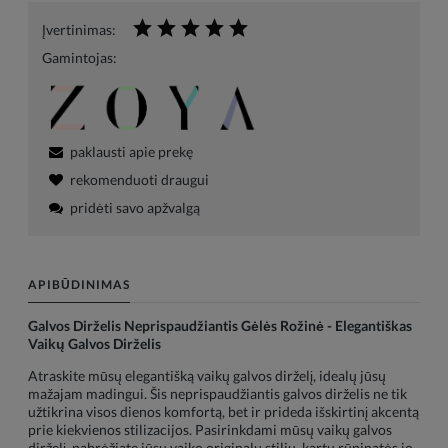
Įvertinimas:
Gamintojas:
paklausti apie prekę
rekomenduoti draugui
pridėti savo apžvalgą
APIBŪDINIMAS
Galvos Dirželis Neprispaudžiantis Gėlės Rožinė - Elegantiškas
Vaikų Galvos Dirželis
Atraskite mūsų elegantišką vaikų galvos dirželį, idealų jūsų
mažajam madingui. Šis neprispaudžiantis galvos dirželis ne tik
užtikrina visos dienos komfortą, bet ir prideda išskirtinį akcentą
prie kiekvienos stilizacijos. Pasirinkdami mūsų vaikų galvos
dirželį, pabrėžiate jūsų vaiko originalų stilių, kartu rūpinatės jo