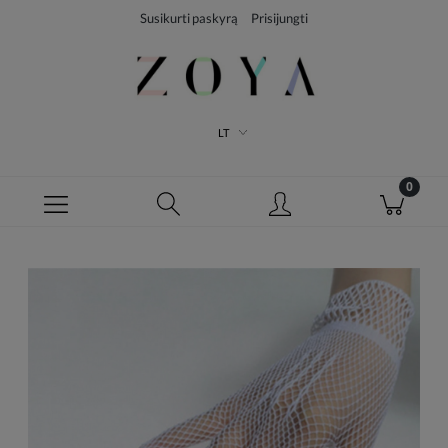
Susikurti paskyrą
Prisijungti
LT