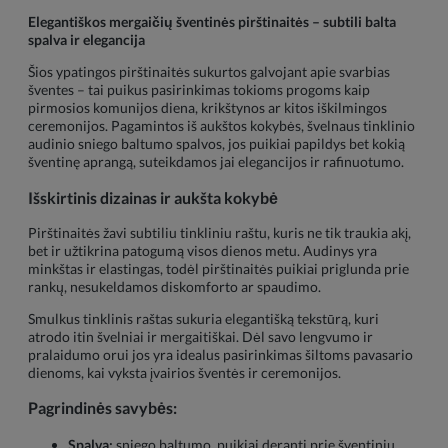
Elegantiškos mergaičių šventinės pirštinaitės – subtili balta
spalva ir elegancija
Šios ypatingos pirštinaitės sukurtos galvojant apie svarbias
šventes – tai puikus pasirinkimas tokioms progoms kaip
pirmosios komunijos diena, krikštynos ar kitos iškilmingos
ceremonijos. Pagamintos iš aukštos kokybės, švelnaus tinklinio
audinio sniego baltumo spalvos, jos puikiai papildys bet kokią
šventinę aprangą, suteikdamos jai elegancijos ir rafinuotumo.
Išskirtinis dizainas ir aukšta kokybė
Pirštinaitės žavi subtiliu tinkliniu raštu, kuris ne tik traukia akį,
bet ir užtikrina patogumą visos dienos metu. Audinys yra
minkštas ir elastingas, todėl pirštinaitės puikiai priglunda prie
rankų, nesukeldamos diskomforto ar spaudimo.
Smulkus tinklinis raštas sukuria elegantišką tekstūrą, kuri
atrodo itin švelniai ir mergaitiškai. Dėl savo lengvumo ir
pralaidumo orui jos yra idealus pasirinkimas šiltoms pavasario
dienoms, kai vyksta įvairios šventės ir ceremonijos.
Pagrindinės savybės:
Spalva:
sniego baltumo, puikiai deranti prie šventinių