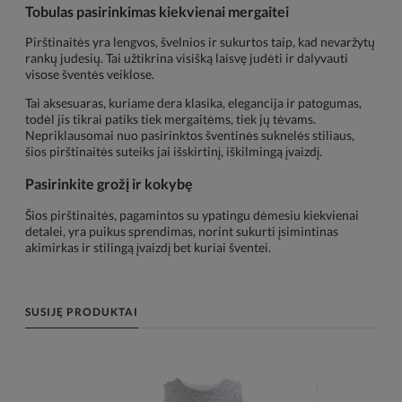
Tobulas pasirinkimas kiekvienai mergaitei
Pirštinaitės yra lengvos, švelnios ir sukurtos taip, kad nevaržytų
rankų judesių. Tai užtikrina visišką laisvę judėti ir dalyvauti
visose šventės veiklose.
Tai aksesuaras, kuriame dera klasika, elegancija ir patogumas,
todėl jis tikrai patiks tiek mergaitėms, tiek jų tėvams.
Nepriklausomai nuo pasirinktos šventinės suknelės stiliaus,
šios pirštinaitės suteiks jai išskirtinį, iškilmingą įvaizdį.
Pasirinkite grožį ir kokybę
Šios pirštinaitės, pagamintos su ypatingu dėmesiu kiekvienai
detalei, yra puikus sprendimas, norint sukurti įsimintinas
akimirkas ir stilingą įvaizdį bet kuriai šventei.
SUSIJĘ PRODUKTAI