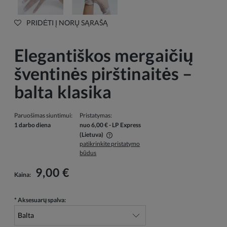
PRIDĖTI Į NORŲ SĄRAŠĄ
Elegantiškos mergaičių
šventinės pirštinaitės –
balta klasika
Paruošimas siuntimui:
Pristatymas:
1 darbo diena
nuo 6,00 €
- LP Express
(Lietuva)
patikrinkite pristatymo
Į kainą neįskaičiuotos galimos mokėjimo išlaidos
būdus
9,00 €
Kaina:
*
Aksesuarų spalva: