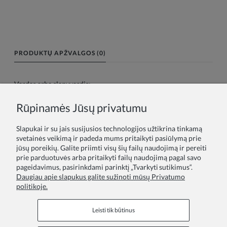
PRODUKTŲ APŽVALGOS (0)
Vardas arba slapyvardis:
Rūpinamės Jūsų privatumu
Tavo atsiliepimas:
Slapukai ir su jais susijusios technologijos užtikrina tinkamą
svetainės veikimą ir padeda mums pritaikyti pasiūlymą prie
jūsų poreikių. Galite priimti visų šių failų naudojimą ir pereiti
prie parduotuvės arba pritaikyti failų naudojimą pagal savo
pageidavimus, pasirinkdami parinktį „Tvarkyti sutikimus“.
Daugiau apie slapukus galite sužinoti mūsų Privatumo
politikoje.
Siųsti
Leisti tik būtinus