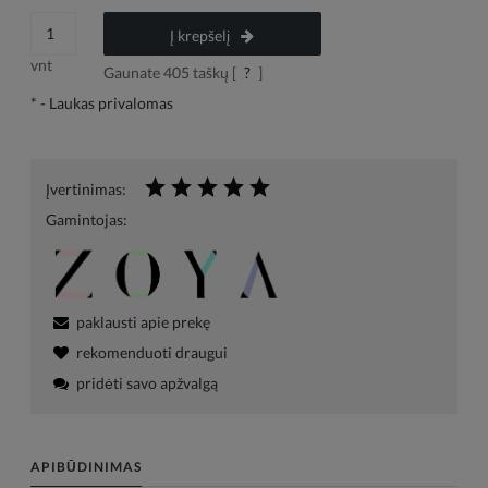
Į krepšelį
vnt
Gaunate
405
taškų [
?
]
*
- Laukas privalomas
Įvertinimas:
Gamintojas:
paklausti apie prekę
rekomenduoti draugui
pridėti savo apžvalgą
APIBŪDINIMAS