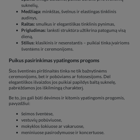
suknelių,
Medžiaga:
minkštas, švelnus ir elastingas tinklinis
audinys,
Raštas:
smulkus ir elegantiškas tinklinis pynimas,
Prigludimas:
lanksti struktūra užtikrina patogumą visą
dieną,
Stilius:
klasikinis ir nesenstantis – puikiai tinka įvairioms
šventėms ir ceremonijoms.
Puikus pasirinkimas ypatingoms progoms
Šios šventinės pirštinaitės tinka ne tik bažnytinėms
ceremonijoms, bet ir pobūviams ar fotosesijoms. Dėl
elegantiškos išvaizdos jos puikiai papildys baltą suknelę,
pabrėždamos jos iškilmingą charakterį.
Be to, jos gali būti dėvimos ir kitomis ypatingomis progomis,
pavyzdžiui:
šeimos šventėse,
vestuvių pobūviuose,
mokyklos šokiuose ar vakaruose,
meniniuose pasirodymuose ir koncertuose.