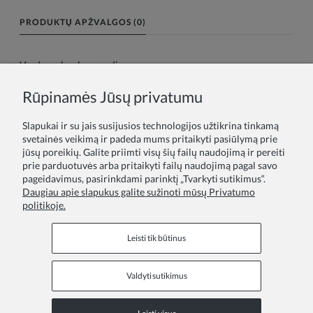
PRODUKTŲ APŽVALGOS (0)
Vardas arba slapyvardis:
Rūpinamės Jūsų privatumu
Tavo atsiliepimas:
Slapukai ir su jais susijusios technologijos užtikrina tinkamą
svetainės veikimą ir padeda mums pritaikyti pasiūlymą prie
jūsų poreikių. Galite priimti visų šių failų naudojimą ir pereiti
prie parduotuvės arba pritaikyti failų naudojimą pagal savo
pageidavimus, pasirinkdami parinktį „Tvarkyti sutikimus“.
Daugiau apie slapukus galite sužinoti mūsų Privatumo
politikoje.
Siųsti
Leisti tik būtinus
Valdyti sutikimus
Informaciniai puslapiai