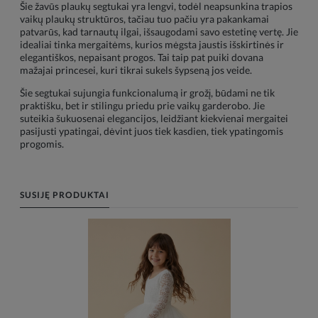
Šie žavūs plaukų segtukai yra lengvi, todėl neapsunkina trapios
vaikų plaukų struktūros, tačiau tuo pačiu yra pakankamai
patvarūs, kad tarnautų ilgai, išsaugodami savo estetinę vertę. Jie
idealiai tinka mergaitėms, kurios mėgsta jaustis išskirtinės ir
elegantiškos, nepaisant progos. Tai taip pat puiki dovana
mažajai princesei, kuri tikrai sukels šypseną jos veide.
Šie segtukai sujungia funkcionalumą ir grožį, būdami ne tik
praktišku, bet ir stilingu priedu prie vaikų garderobo. Jie
suteikia šukuosenai elegancijos, leidžiant kiekvienai mergaitei
pasijusti ypatingai, dėvint juos tiek kasdien, tiek ypatingomis
progomis.
SUSIJĘ PRODUKTAI