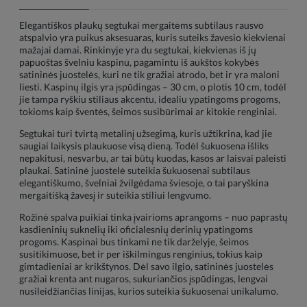
Elegantiškos plaukų segtukai mergaitėms subtilaus rausvo
atspalvio yra puikus aksesuaras, kuris suteiks žavesio kiekvienai
mažajai damai. Rinkinyje yra du segtukai, kiekvienas iš jų
papuoštas švelniu kaspinu, pagamintu iš aukštos kokybės
satininės juostelės, kuri ne tik gražiai atrodo, bet ir yra maloni
liesti. Kaspinų ilgis yra įspūdingas – 30 cm, o plotis 10 cm, todėl
jie tampa ryškiu stiliaus akcentu, idealiu ypatingoms progoms,
tokioms kaip šventės, šeimos susibūrimai ar kitokie renginiai.
Segtukai turi tvirtą metalinį užsegimą, kuris užtikrina, kad jie
saugiai laikysis plaukuose visą dieną. Todėl šukuosena išliks
nepakitusi, nesvarbu, ar tai būtų kuodas, kasos ar laisvai paleisti
plaukai. Satininė juostelė suteikia šukuosenai subtilaus
elegantiškumo, švelniai žvilgėdama šviesoje, o tai paryškina
mergaitišką žavesį ir suteikia stiliui lengvumo.
Rožinė spalva puikiai tinka įvairioms aprangoms – nuo paprastų
kasdieninių suknelių iki oficialesnių derinių ypatingoms
progoms. Kaspinai bus tinkami ne tik darželyje, šeimos
susitikimuose, bet ir per iškilmingus renginius, tokius kaip
gimtadieniai ar krikštynos. Dėl savo ilgio, satininės juostelės
gražiai krenta ant nugaros, sukuriančios įspūdingas, lengvai
nusileidžiančias linijas, kurios suteikia šukuosenai unikalumo.