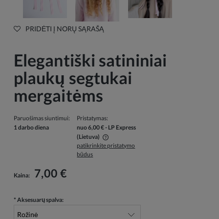
PRIDĖTI Į NORŲ SĄRAŠĄ
Elegantiški satininiai
plaukų segtukai
mergaitėms
Paruošimas siuntimui:
Pristatymas:
1 darbo diena
nuo 6,00 €
- LP Express
(Lietuva)
patikrinkite pristatymo
Į kainą neįskaičiuotos galimos mokėjimo išlaidos
būdus
7,00 €
Kaina:
*
Aksesuarų spalva: