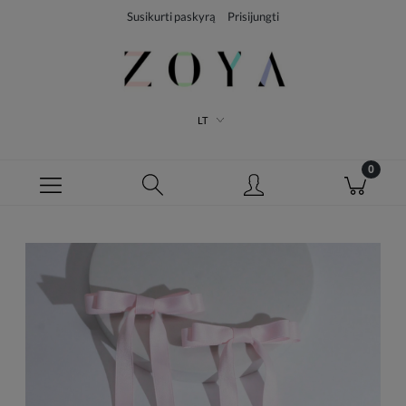
Susikurti paskyrą
Prisijungti
LT