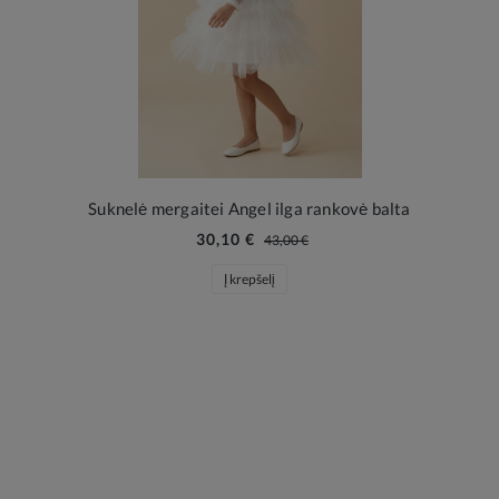
Suknelė mergaitei Angel ilga rankovė balta
30,10 €
43,00 €
Į krepšelį