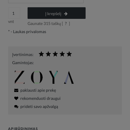
Į krepšelį
vnt
Gaunate
315
taškų [
?
]
*
- Laukas privalomas
Įvertinimas:
Gamintojas:
paklausti apie prekę
rekomenduoti draugui
pridėti savo apžvalgą
APIBŪDINIMAS