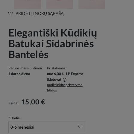
PRIDĖTI Į NORŲ SĄRAŠĄ
Elegantiški Kūdikių
Batukai Sidabrinės
Bantelės
Paruošimas siuntimui:
Pristatymas:
1 darbo diena
nuo 6,00 €
- LP Express
(Lietuva)
patikrinkite pristatymo
Į kainą neįskaičiuotos galimos mokėjimo išlaidos
būdus
15,00 €
Kaina:
*
Dydis: