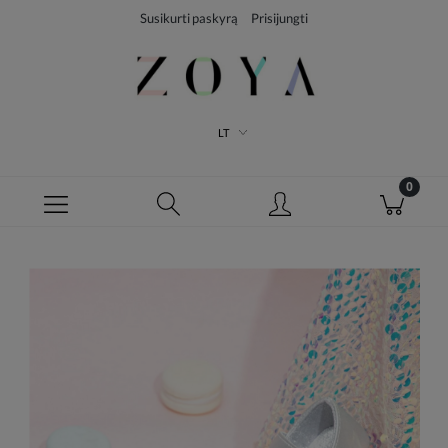
Susikurti paskyrą
Prisijungti
LT