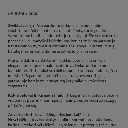
APIBŪDINIMAS
Sveiki atvykę į mūsų parduotuvę, kur rasite nuostabius
sidabrinius kūdikių batukus su bantelėmis, kurie yra tikras
šventiškumo ir stiliaus simbolis jūsų mažyliui. Šie batukai ne tik
pabrėžia jūsų mažylio išskirtinumą, bet ir užtikrina paramą jo
natūraliam vystymuisi. Kviečiame apsilankyti ir atrasti mūsų
batukų magiją, kurie derina estetiką su praktiškumu.
Mūsų "Sidabrinės Bantelės" kūdikių batukai yra unikali
elegancijos ir funkcionalumo derinys. Dekoruoti mielomis
bantelėmis, šie batukai yra delikatumo ir stiliaus simbolis jūsų
mažyliui. Pagaminti iš aukščiausios kokybės medžiagų, jie
garantuoja komfortą ir saugumą jūsų vaiko pirmiesiems
žingsniams.
Kokie batukai tinka naujagimiui
? Mūsų mieli ir patogūs batukai
yra puikus pasirinkimas naujagimiams, nes jie nevaržo mažųjų
pėdutės judesių.
Ar verta pirkti Nevaikščiojantys batukai?
Taip,
Nevaikščiojantys batukai yra puikus sprendimas mažyliams,
kurie tik mokosi vaikščioti. Jie yra lengvi ir patogūs, tačiau tuo