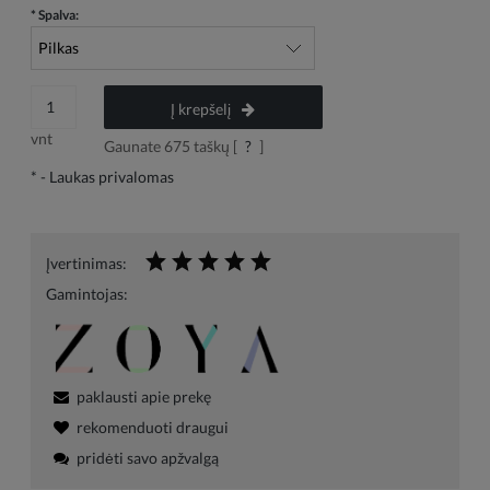
*
Spalva:
Į krepšelį
vnt
Gaunate
675
taškų [
?
]
*
- Laukas privalomas
Įvertinimas:
Gamintojas:
paklausti apie prekę
rekomenduoti draugui
pridėti savo apžvalgą