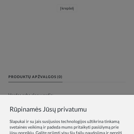
Į krepšelį
PRODUKTŲ APŽVALGOS (0)
Vardas arba slapyvardis:
Rūpinamės Jūsų privatumu
Tavo atsiliepimas:
Slapukai ir su jais susijusios technologijos užtikrina tinkamą
svetainės veikimą ir padeda mums pritaikyti pasiūlymą prie
jūsų poreikių. Galite priimti visų šių failų naudojimą ir pereiti