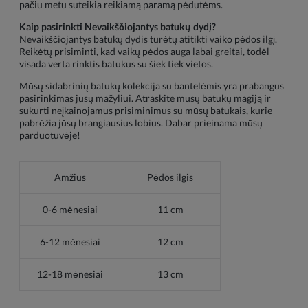
pačiu metu suteikia reikiamą paramą pėdutėms.
Kaip pasirinkti Nevaikščiojantys batukų dydį?
Nevaikščiojantys batukų dydis turėtų atitikti vaiko pėdos ilgį.
Reikėtų prisiminti, kad vaikų pėdos auga labai greitai, todėl
visada verta rinktis batukus su šiek tiek vietos.
Mūsų sidabrinių batukų kolekcija su bantelėmis yra prabangus
pasirinkimas jūsų mažyliui. Atraskite mūsų batukų magiją ir
sukurti neįkainojamus prisiminimus su mūsų batukais, kurie
pabrėžia jūsų brangiausius lobius. Dabar prieinama mūsų
parduotuvėje!
Amžius
Pėdos ilgis
0-6 mėnesiai
11 cm
6-12 mėnesiai
12 cm
12-18 mėnesiai
13 cm