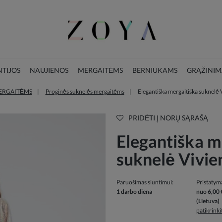
TIJOS
NAUJIENOS
MERGAITĖMS
BERNIUKAMS
GRĄŽINIM
ERGAITĖMS
Proginės suknelės mergaitėms
Elegantiška mergaitiška suknelė 
LOOKBOOK
KALĖDŲ KOLEKCIJA
PRIDĖTI Į NORŲ SĄRAŠĄ
Elegantiška m
suknelė Vivie
Paruošimas siuntimui:
Pristatym
1 darbo diena
nuo 6,00 
(Lietuva)
patikrink