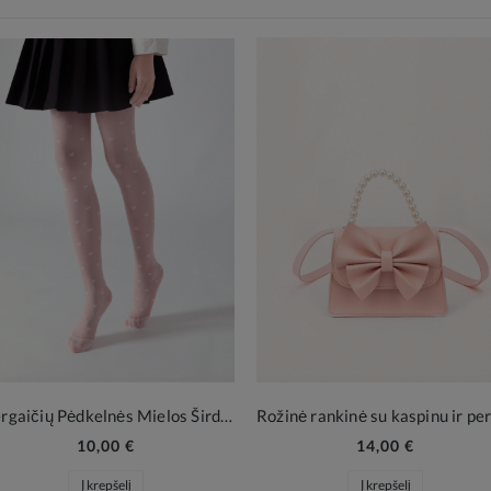
Mergaičių Pėdkelnės Mielos Širdelės Rožinės
10,00 €
14,00 €
Į krepšelį
Į krepšelį