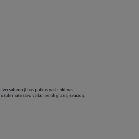
universalumo ji bus puikus pasirinkimas
tikrinate savo vaikui ne tik gražią išvaizdą,