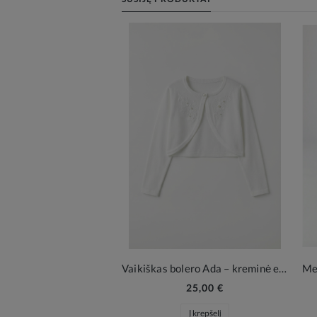
Vaikiškas bolero Ada – kreminė elegancija
25,00 €
Į krepšelį