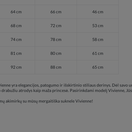
64 cm
66 cm
46 cm
68 cm
72 cm
53 cm
74 cm
78 cm
58 cm
81 cm
80 cm
61 cm
92 cm
88 cm
65 cm
enne yra elegancijos, patogumo ir išskirtinio stiliaus derinys. Dėl savo 
drabužiu atrodys kaip maža princesė. Pasirinkdami modelį Vivienne, Jūs už
amų akimirkų su mūsų mergaitiška suknele Vivienne!