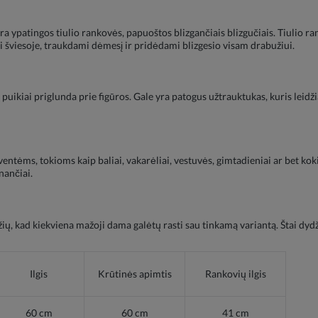
ra ypatingos tiulio rankovės, papuoštos blizgančiais blizgučiais. Tiulio r
di šviesoje, traukdami dėmesį ir pridėdami blizgesio visam drabužiui.
s puikiai priglunda prie figūros. Gale yra patogus užtrauktukas, kuris leidž
ntėms, tokioms kaip baliai, vakarėliai, vestuvės, gimtadieniai ar bet kokio
nančiai.
ių, kad kiekviena mažoji dama galėtų rasti sau tinkamą variantą. Štai dydž
Ilgis
Krūtinės apimtis
Rankovių ilgis
60 cm
60 cm
41 cm