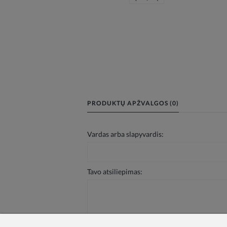
PRODUKTŲ APŽVALGOS (0)
Vardas arba slapyvardis:
Tavo atsiliepimas: