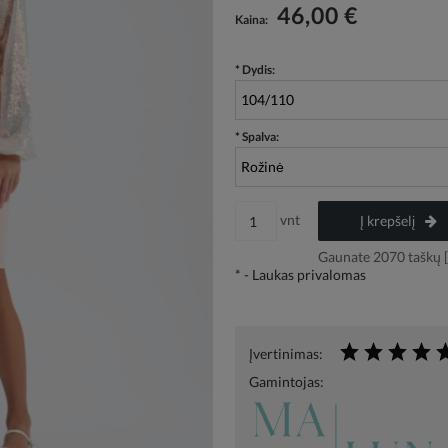
Į kainą neįskaičiuotos galimos mokėjimo
46,00 €
Kaina:
išlaidos
*
Dydis:
*
Spalva:
vnt
Į krepšelį
Gaunate
2070
taškų [
*
- Laukas privalomas
Įvertinimas:
Gamintojas: