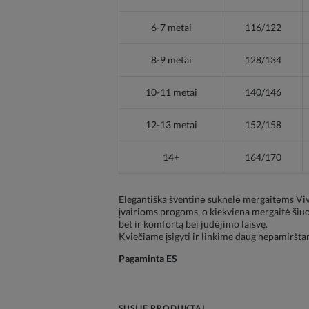
6-7 metai
116/122
8-9 metai
128/134
10-11 metai
140/146
12-13 metai
152/158
14+
164/170
Elegantiška šventinė suknelė mergaitėms Vivi
įvairioms progoms, o kiekviena mergaitė šiuo 
bet ir komfortą bei judėjimo laisvę.
Kviečiame įsigyti ir linkime daug nepamiršt
Pagaminta ES
SUSIJĘ PRODUKTAI