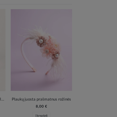
Rožinė rankinė su kaspinu ir perlais mergaitėms
Plaukų juosta prašmatnus rožinės
8,00 €
Į krepšelį