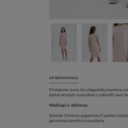
APIBŪDINIMAS
Pristatome Jums itin elegantišką šventinę suk
damai atrodyti nuostabiai ir pabrėžti savo i
Medžiaga ir atlikimas:
Suknelė Vivienne pagaminta iš aukštos kokybės
garantuoja komfortą visą dieną.