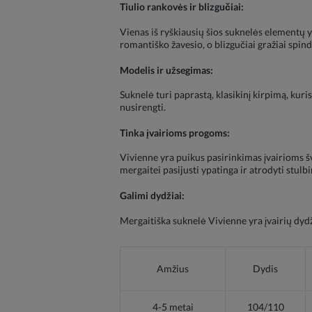
Tiulio rankovės ir blizgučiai:
Vienas iš ryškiausių šios suknelės elementų y
romantiško žavesio, o blizgučiai gražiai spin
Modelis ir užsegimas:
Suknelė turi paprastą, klasikinį kirpimą, kuri
nusirengti.
Tinka įvairioms progoms:
Vivienne yra puikus pasirinkimas įvairioms šve
mergaitei pasijusti ypatinga ir atrodyti stulbi
Galimi dydžiai:
Mergaitiška suknelė Vivienne yra įvairių dydž
Amžius
Dydis
4-5 metai
104/110