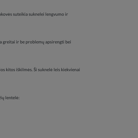
ankovės suteikia suknelei lengvumo ir
ia greitai ir be problemų apsirengti bei
s kitos iškilmės. Ši suknelė leis kiekvienai
ių lentelė: