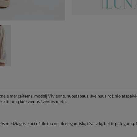
nelę mergaitėms, modelį Vivienne, nuostabaus, švelnaus rožinio atspalvio. 
šskirtinumą kiekvienos šventės metu.
 medžiagos, kuri užtikrina ne tik elegantišką išvaizdą, bet ir patogumą. M