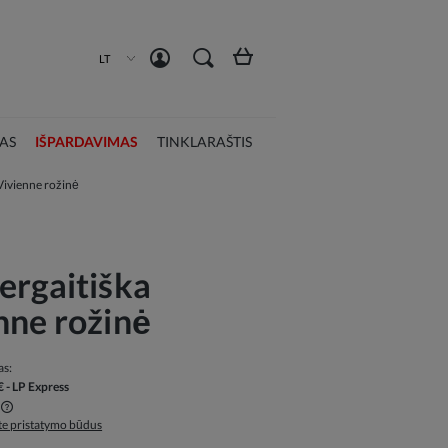
Susikurti paskyrą
Prisijungti
LT
AS
IŠPARDAVIMAS
TINKLARAŠTIS
Vivienne rožinė
ergaitiška
nne rožinė
as:
€
- LP Express
ite pristatymo būdus