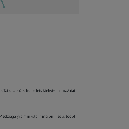
Tai drabužis, kuris leis kiekvienai mažajai
edžiaga yra minkšta ir maloni liesti, todėl