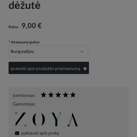
dėžutė
9,00 €
Kaina:
*
Aksesuarų spalva:
pranešti apie produkto prieinamumą
Įvertinimas:
Gamintojas:
paklausti apie prekę