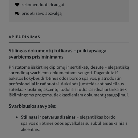
rekomenduoti draugui
pridėti savo apžvalgą
APIBŪDINIMAS
Stilingas dokumentų futliaras – puiki apsauga
svarbiems prisiminimams
Pristatome išskirtinę diplomų ir sertifikatų dėžutę – elegantišką
sprendimą svarbiems dokumentams saugoti. Pagaminta iš
aukštos kokybės dirbtinės odos bordo spalvos, ji atrodo itin
profesionaliai ir rafinuotai. Auksinės juostelės ant paviršiaus
suteikia klasikinių akcentų, todėl šis futliaras idealiai tinka tiek
iškilmingoms progoms, tiek kasdieniam dokumentų saugojimui.
Svarbiausios savybės:
Stilingas ir patvarus dizainas
– elegantiškas bordo
spalvos dirbtinės odos apvalkalas su subtiliais auksiniais
akcentais.