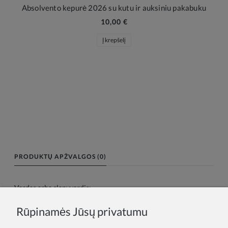
Absolvento kepurė 2026 su kutu ir auksiniu pakabuku
10,00 €
Į krepšelį
PRODUKTŲ APŽVALGOS (0)
Vardas arba slapyvardis:
Rūpinamės Jūsų privatumu
Tavo atsiliepimas: