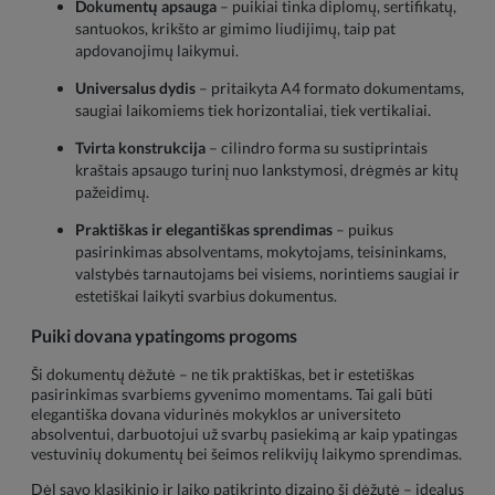
Dokumentų apsauga
– puikiai tinka diplomų, sertifikatų,
santuokos, krikšto ar gimimo liudijimų, taip pat
apdovanojimų laikymui.
Universalus dydis
– pritaikyta A4 formato dokumentams,
saugiai laikomiems tiek horizontaliai, tiek vertikaliai.
Tvirta konstrukcija
– cilindro forma su sustiprintais
kraštais apsaugo turinį nuo lankstymosi, drėgmės ar kitų
pažeidimų.
Praktiškas ir elegantiškas sprendimas
– puikus
pasirinkimas absolventams, mokytojams, teisininkams,
valstybės tarnautojams bei visiems, norintiems saugiai ir
estetiškai laikyti svarbius dokumentus.
Puiki dovana ypatingoms progoms
Ši dokumentų dėžutė – ne tik praktiškas, bet ir estetiškas
pasirinkimas svarbiems gyvenimo momentams. Tai gali būti
elegantiška dovana vidurinės mokyklos ar universiteto
absolventui, darbuotojui už svarbų pasiekimą ar kaip ypatingas
vestuvinių dokumentų bei šeimos relikvijų laikymo sprendimas.
Dėl savo klasikinio ir laiko patikrinto dizaino ši dėžutė – idealus