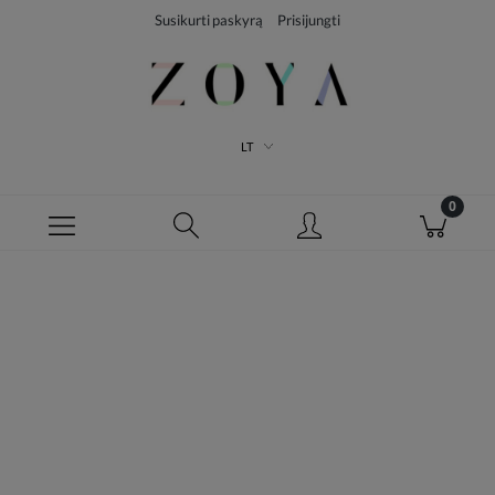
Susikurti paskyrą
Prisijungti
LT