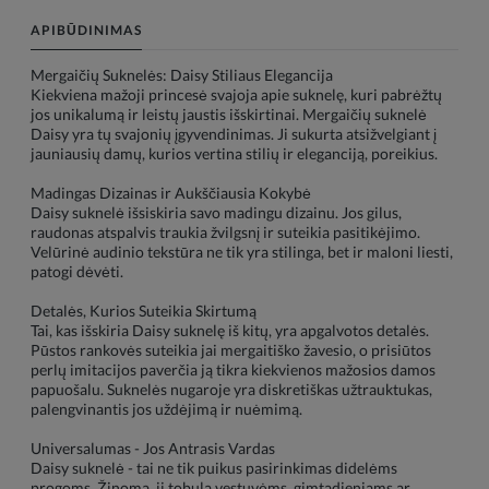
APIBŪDINIMAS
Mergaičių Suknelės: Daisy Stiliaus Elegancija
Kiekviena mažoji princesė svajoja apie suknelę, kuri pabrėžtų
jos unikalumą ir leistų jaustis išskirtinai. Mergaičių suknelė
Daisy yra tų svajonių įgyvendinimas. Ji sukurta atsižvelgiant į
jauniausių damų, kurios vertina stilių ir eleganciją, poreikius.
Madingas Dizainas ir Aukščiausia Kokybė
Daisy suknelė išsiskiria savo madingu dizainu. Jos gilus,
raudonas atspalvis traukia žvilgsnį ir suteikia pasitikėjimo.
Velūrinė audinio tekstūra ne tik yra stilinga, bet ir maloni liesti,
patogi dėvėti.
Detalės, Kurios Suteikia Skirtumą
Tai, kas išskiria Daisy suknelę iš kitų, yra apgalvotos detalės.
Pūstos rankovės suteikia jai mergaitiško žavesio, o prisiūtos
perlų imitacijos paverčia ją tikra kiekvienos mažosios damos
papuošalu. Suknelės nugaroje yra diskretiškas užtrauktukas,
palengvinantis jos uždėjimą ir nuėmimą.
Universalumas - Jos Antrasis Vardas
Daisy suknelė - tai ne tik puikus pasirinkimas didelėms
progoms. Žinoma, ji tobula vestuvėms, gimtadieniams ar