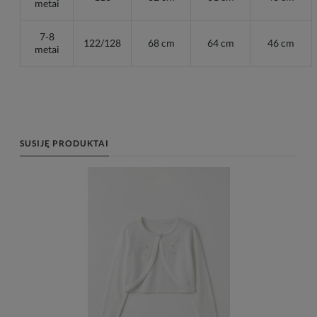
metai
7-8
122/128
68 cm
64 cm
46 cm
metai
SUSIJĘ PRODUKTAI