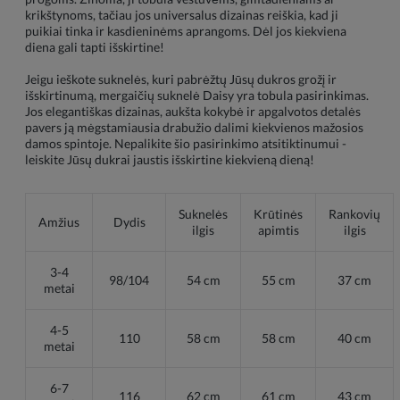
krikštynoms, tačiau jos universalus dizainas reiškia, kad ji
puikiai tinka ir kasdieninėms aprangoms. Dėl jos kiekviena
diena gali tapti išskirtine!
Jeigu ieškote suknelės, kuri pabrėžtų Jūsų dukros grožį ir
išskirtinumą, mergaičių suknelė Daisy yra tobula pasirinkimas.
Jos elegantiškas dizainas, aukšta kokybė ir apgalvotos detalės
pavers ją mėgstamiausia drabužio dalimi kiekvienos mažosios
damos spintoje. Nepalikite šio pasirinkimo atsitiktinumui -
leiskite Jūsų dukrai jaustis išskirtine kiekvieną dieną!
Suknelės
Krūtinės
Rankovių
Amžius
Dydis
ilgis
apimtis
ilgis
3-4
98/104
54 cm
55 cm
37 cm
metai
4-5
110
58 cm
58 cm
40 cm
metai
6-7
116
62 cm
61 cm
43 cm