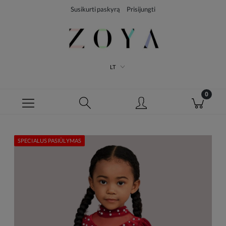
Susikurti paskyrą
Prisijungti
LT
SPECIALUS PASIŪLYMAS