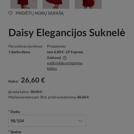
PRIDĖTI Į NORŲ SĄRAŠĄ
Daisy Elegancijos Suknelė
Paruošimas siuntimui:
Pristatymas:
1 darbo diena
nuo 6,00 €
- LP Express
(Lietuva)
patikrinkite pristatymo
Į kainą neįskaičiuotos galimos mokėjimo išlaidos
būdus
26,60 €
Kaina:
Įprasta kaina:
38,00 €
Mažiausia kaina per 30 d. prieš sumažinimą:
38,00 €
*
Dydis:
*
Spalva: