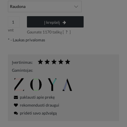
Į krepšelį
vnt
Gaunate
1170
taškų [
?
]
*
- Laukas privalomas
Įvertinimas:
Gamintojas:
paklausti apie prekę
rekomenduoti draugui
pridėti savo apžvalgą