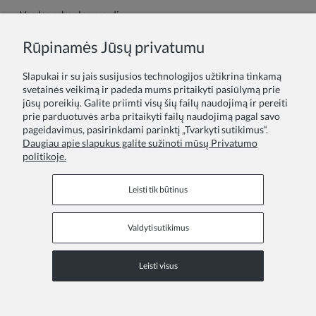
Vardas arba slapyvardis:
Rūpinamės Jūsų privatumu
Tavo atsiliepimas:
Slapukai ir su jais susijusios technologijos užtikrina tinkamą
svetainės veikimą ir padeda mums pritaikyti pasiūlymą prie
jūsų poreikių. Galite priimti visų šių failų naudojimą ir pereiti
prie parduotuvės arba pritaikyti failų naudojimą pagal savo
pageidavimus, pasirinkdami parinktį „Tvarkyti sutikimus“.
Daugiau apie slapukus galite sužinoti mūsų Privatumo
politikoje.
Siųsti
Leisti tik būtinus
Valdyti sutikimus
Informaciniai puslapiai
Leisti visus
COPYRIGHT © 2026 ZOYA GROUP
Peržiūrėkite visą svetainės versiją