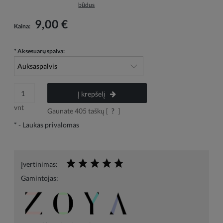
būdus
9,00 €
Kaina:
*
Aksesuarų spalva:
Į krepšelį
vnt
Gaunate
405
taškų [
?
]
*
- Laukas privalomas
Įvertinimas:
Gamintojas: