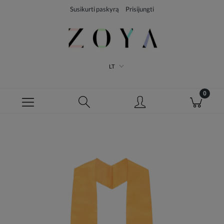
Susikurti paskyrą
Prisijungti
LT