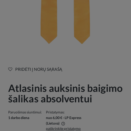
PRIDĖTI Į NORŲ SĄRAŠĄ
Atlasinis auksinis baigimo
šalikas absolventui
Paruošimas siuntimui:
Pristatymas:
1 darbo diena
nuo 6,00 €
- LP Express
(Lietuva)
patikrinkite pristatymo
Į kainą neįskaičiuotos galimos mokėjimo išlaidos