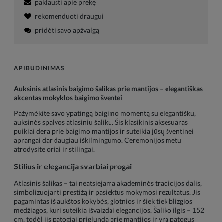
paklausti apie prekę
rekomenduoti draugui
pridėti savo apžvalgą
APIBŪDINIMAS
Auksinis atlasinis baigimo šalikas prie mantijos – elegantiškas
akcentas mokyklos baigimo šventei
Pažymėkite savo ypatingą baigimo momentą su elegantišku,
auksinės spalvos atlasiniu šaliku. Šis klasikinis aksesuaras
puikiai dera prie baigimo mantijos ir suteikia jūsų šventinei
aprangai dar daugiau iškilmingumo. Ceremonijos metu
atrodysite oriai ir stilingai.
Stilius ir elegancija svarbiai progai
Atlasinis šalikas – tai neatsiejama akademinės tradicijos dalis,
simbolizuojanti prestižą ir pasiektus mokymosi rezultatus. Jis
pagamintas iš aukštos kokybės, glotnios ir šiek tiek blizgios
medžiagos, kuri suteikia išvaizdai elegancijos. Šaliko ilgis – 152
cm, todėl jis patogiai priglunda prie mantijos ir yra patogus