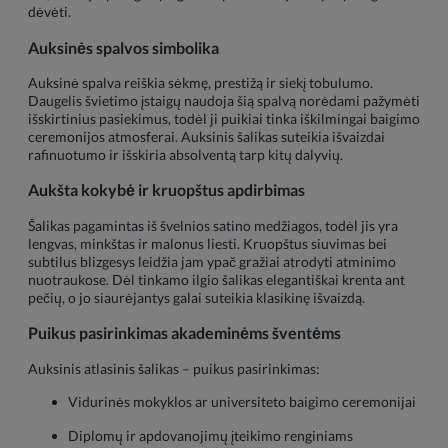
dėvėti.
Auksinės spalvos simbolika
Auksinė spalva reiškia sėkmę, prestižą ir siekį tobulumo.
Daugelis švietimo įstaigų naudoja šią spalvą norėdami pažymėti
išskirtinius pasiekimus, todėl ji puikiai tinka iškilmingai baigimo
ceremonijos atmosferai. Auksinis šalikas suteikia išvaizdai
rafinuotumo ir išskiria absolventą tarp kitų dalyvių.
Aukšta kokybė ir kruopštus apdirbimas
Šalikas pagamintas iš švelnios satino medžiagos, todėl jis yra
lengvas, minkštas ir malonus liesti. Kruopštus siuvimas bei
subtilus blizgesys leidžia jam ypač gražiai atrodyti atminimo
nuotraukose. Dėl tinkamo ilgio šalikas elegantiškai krenta ant
pečių, o jo siaurėjantys galai suteikia klasikinę išvaizdą.
Puikus pasirinkimas akademinėms šventėms
Auksinis atlasinis šalikas – puikus pasirinkimas:
Vidurinės mokyklos ar universiteto baigimo ceremonijai
Diplomų ir apdovanojimų įteikimo renginiams