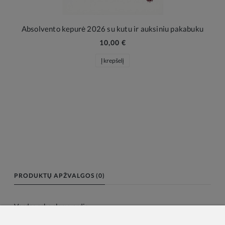
Absolvento kepurė 2026 su kutu ir auksiniu pakabuku
10,00 €
Į krepšelį
PRODUKTŲ APŽVALGOS (0)
Vardas arba slapyvardis: