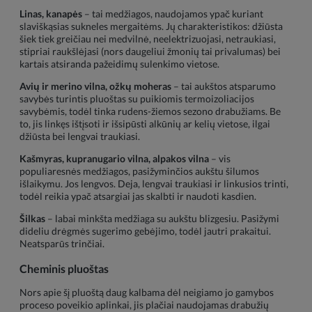
Linas, kanapės
– tai medžiagos, naudojamos ypač kuriant
slaviškąsias sukneles mergaitėms. Jų charakteristikos: džiūsta
šiek tiek greičiau nei medvilnė, neelektrizuojasi, netraukiasi,
stipriai raukšlėjasi (nors daugeliui žmonių tai privalumas) bei
kartais atsiranda pažeidimų sulenkimo vietose.
Avių ir merino vilna, ožkų moheras
– tai aukštos atsparumo
savybės turintis pluoštas su puikiomis termoizoliacijos
savybėmis, todėl tinka rudens-žiemos sezono drabužiams. Be
to, jis linkęs ištįsoti ir išsipūsti alkūnių ar kelių vietose, ilgai
džiūsta bei lengvai traukiasi.
Kašmyras, kupranugario vilna, alpakos vilna
– vis
populiaresnės medžiagos, pasižyminčios aukštu šilumos
išlaikymu. Jos lengvos. Deja, lengvai traukiasi ir linkusios trinti,
todėl reikia ypač atsargiai jas skalbti ir naudoti kasdien.
Šilkas
– labai minkšta medžiaga su aukštu blizgesiu. Pasižymi
dideliu drėgmės sugerimo gebėjimo, todėl jautri prakaitui.
Neatsparūs trinčiai.
Cheminis pluoštas
Nors apie šį pluoštą daug kalbama dėl neigiamo jo gamybos
proceso poveikio aplinkai, jis plačiai naudojamas drabužių