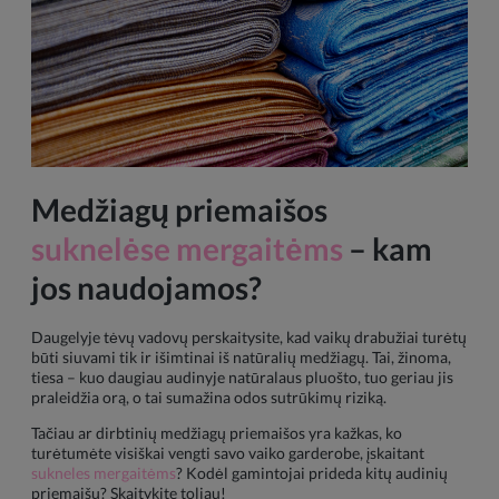
Medžiagų priemaišos
suknelėse mergaitėms
– kam
jos naudojamos?
Daugelyje tėvų vadovų perskaitysite, kad vaikų drabužiai turėtų
būti siuvami tik ir išimtinai iš natūralių medžiagų. Tai, žinoma,
tiesa – kuo daugiau audinyje natūralaus pluošto, tuo geriau jis
praleidžia orą, o tai sumažina odos sutrūkimų riziką.
Tačiau ar dirbtinių medžiagų priemaišos yra kažkas, ko
turėtumėte visiškai vengti savo vaiko garderobe, įskaitant
sukneles mergaitėms
? Kodėl gamintojai prideda kitų audinių
priemaišų? Skaitykite toliau!