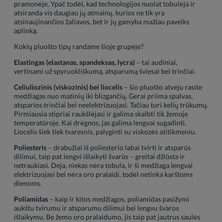
pramonėje. Ypač todėl, kad technologijos nuolat tobulėja ir
atsiranda vis daugiau jų atmainų, kurios ne tik yra
atsinaujinančios žaliavos, bet ir jų gamyba mažiau paveiks
aplinką.
Kokių pluošto tipų randame šioje grupėje?
Elastingas (elastanas, spandeksas, lycra)
– tai audiniai,
vertinami už spyruokliškumą, atsparumą šviesai bei trinčiai.
Celiuliozinis (viskozinis) bei liocelis
– šio pluošto atveju rasite
medžiagas nuo matinių iki blizgančių. Gerai priima spalvas,
atsparios trinčiai bei neelektrizuojasi. Tačiau turi kelių trūkumų.
Pirmiausia stipriai raukšlėjasi ir galima skalbti tik žemoje
temperatūroje. Kai drėgnos, jas galima lengvai sugadinti.
Liocelis šiek tiek tvaresnis, palyginti su viskozės atitikmeniu.
Poliesteris
– drabužiai iš poliesterio labai tvirti ir atsparūs
dilimui, taip pat lengvi išlaikyti švarūs – greitai džiūsta ir
netraukiasi. Deja, niekas nėra tobula, ir ši medžiaga lengvai
elektrizuojasi bei nėra oro pralaidi, todėl netinka karštoms
dienoms.
Poliamidas
– kaip ir kitos medžiagos, poliamidas pasižymi
aukštu tvirumu ir atsparumu dilimui bei lengvu švaros
išlaikymu. Be žemo oro pralaidumo, jis taip pat jautrus saulės