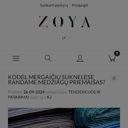
Susikurti paskyrą
Prisijungti
LT
KODĖL MERGAIČIŲ SUKNELĖSE
0
RANDAME MEDŽIAGŲ PRIEMAIŠAS?
Pridėta:
26-09-2024
kategorijoje:
TENDENCIJOS IR
PATARIMAI
autorius:
KJ