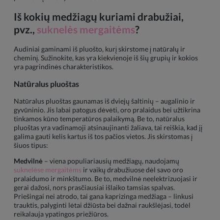
Iš kokių medžiagų kuriami drabužiai,
pvz.,
suknelės mergaitėms
?
Audiniai gaminami iš pluošto, kurį skirstome į natūralų ir
cheminį. Sužinokite, kas yra kiekvienoje iš šių grupių ir kokios
yra pagrindinės charakteristikos.
Natūralus pluoštas
Natūralus pluoštas gaunamas iš dviejų šaltinių – augalinio ir
gyvūninio. Jis labai patogus dėvėti, oro pralaidus bei užtikrina
tinkamos kūno temperatūros palaikymą. Be to, natūralus
pluoštas yra vadinamoji atsinaujinanti žaliava, tai reiškia, kad jį
galima gauti kelis kartus iš tos pačios vietos. Jis skirstomas į
šiuos tipus:
Medvilnė
– viena populiariausių medžiagų, naudojamų
suknelėse mergaitėms
ir vaikų drabužiuose dėl savo oro
pralaidumo ir minkštumo. Be to, medvilnė neelektrizuojasi ir
gerai dažosi, nors prasčiausiai išlaiko tamsias spalvas.
Priešingai nei atrodo, tai gana kaprizinga medžiaga – linkusi
trauktis, palyginti lėtai džiūsta bei dažnai raukšlėjasi, todėl
reikalauja ypatingos priežiūros.