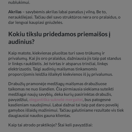
nublukimui.
Akrilas
– savybėmis akrilas labai panašus į vilną. Be to,
neraukšlėjasi. Tačiau dėl savo struktūros nėra oro pralaidus, o
dar lengvai kaupiasi gniuželės.
Kokiu tikslu pridedamos priemaišos į
audinius?
Kaip matote, kiekvienas pluoštas turi savo trūkumų ir
privalumų. Kai jis oro pralaidus, dažniausia jis taip pat standus
ir linkęs raukšlėtis. Jei tvirtas ir atsparus trinčiai, linkęs
elektrizuotis. Taigi audinių maišymas tinkamomis
proporcijomis leidžia išlaikyti kiekvienos iš jų privalumus.
Drabužių pramonėje medžiagų maišymas drabužiuose
taikomas ne nuo šiandien. Čia pirmiausia siekiama suteikti
medžiagai naujų savybių, dėka kurių pasirinktas drabužis,
pavyzdžiui,
elegantiška suknelė mergaitei
, bus patogesnė
kasdieniam naudojimui. Labai dažnai tai taip pat daro poveikį
gamybos išlaidų mažinimui. Tačiau galutiniame rezultate vis tiek
daugiausiai naudos gauna klientas.
Kaip tai atrodo praktikoje? Štai keli pavyzdžiai: