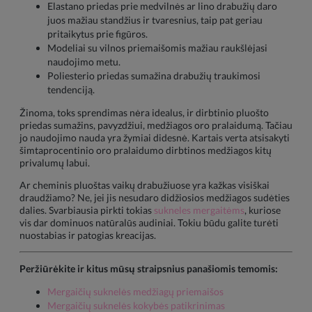
Elastano priedas prie medvilnės ar lino drabužių daro
juos mažiau standžius ir tvaresnius, taip pat geriau
pritaikytus prie figūros.
Modeliai su vilnos priemaišomis mažiau raukšlėjasi
naudojimo metu.
Poliesterio priedas sumažina drabužių traukimosi
tendenciją.
Žinoma, toks sprendimas nėra idealus, ir dirbtinio pluošto
priedas sumažins, pavyzdžiui, medžiagos oro pralaidumą. Tačiau
jo naudojimo nauda yra žymiai didesnė. Kartais verta atsisakyti
šimtaprocentinio oro pralaidumo dirbtinos medžiagos kitų
privalumų labui.
Ar cheminis pluoštas vaikų drabužiuose yra kažkas visiškai
draudžiamo? Ne, jei jis nesu­daro didžiosios medžiagos sudėties
dalies. Svarbiausia pirkti tokias
sukneles mergaitėms
, kuriose
vis dar dominuos natūralūs audiniai. Tokiu būdu galite turėti
nuostabias ir patogias kreacijas.
Peržiūrėkite ir kitus mūsų straipsnius panašiomis temomis:
Mergaičių suknelės medžiagų priemaišos
Mergaičių suknelės kokybės patikrinimas