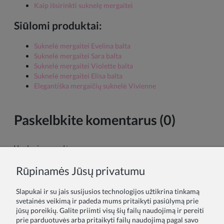
Kaip išsirinkti suknelę mergaitei
Siūlomi produktai:
Suknelė mergaitei Evelina balta
Suknelė mergaitei Sara balta
Suknelė mergaitei Violette balta
Suknelė mergaitei Elisa balta
Elegantiška mergaičių suknelė Vivienne
Paskelbkite komentarus (0)
Vardas ir pavardė:
Rūpinamės Jūsų privatumu
Tavo komentaras:
Slapukai ir su jais susijusios technologijos užtikrina tinkamą
svetainės veikimą ir padeda mums pritaikyti pasiūlymą prie
jūsų poreikių. Galite priimti visų šių failų naudojimą ir pereiti
prie parduotuvės arba pritaikyti failų naudojimą pagal savo