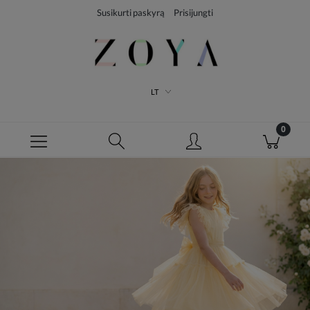
Susikurti paskyrą
Prisijungti
LT
NAUJIENOS