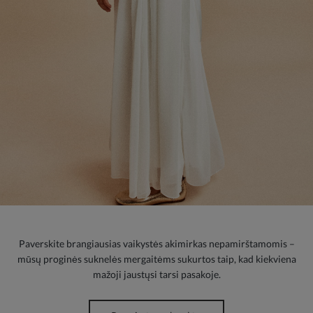
Paverskite brangiausias vaikystės akimirkas nepamirštamomis –
mūsų proginės suknelės mergaitėms sukurtos taip, kad kiekviena
mažoji jaustųsi tarsi pasakoje.