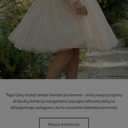
Tegul jūsų mažoji tampa šventės puošmena – mūsų nauja proginių
drabužių kolekcija mergaitėms sujungia rafinuotą stilių su
džiaugsmingu patogumu, kurio nusipelno kiekviena princesė.
Nauja kolekcija