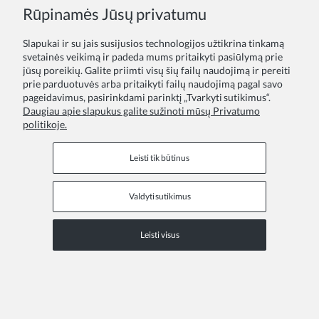
Rūpinamės Jūsų privatumu
Slapukai ir su jais susijusios technologijos užtikrina tinkamą
svetainės veikimą ir padeda mums pritaikyti pasiūlymą prie
jūsų poreikių. Galite priimti visų šių failų naudojimą ir pereiti
prie parduotuvės arba pritaikyti failų naudojimą pagal savo
Aria šokoladinė pūsta suknelė mergaitei su perlų broša
pageidavimus, pasirinkdami parinktį „Tvarkyti sutikimus“.
39,00 €
Daugiau apie slapukus galite sužinoti mūsų Privatumo
politikoje.
Leisti tik būtinus
Valdyti sutikimus
Leisti visus