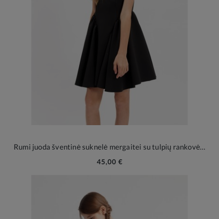
Rumi juoda šventinė suknelė mergaitei su tulpių rankovėlėmis
45,00 €