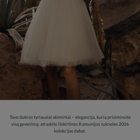
Tavo dukros tyriausiai akimirkai – elegancija, kurią prisiminsite
visą gyvenimą: atraskite išskirtines Komunijos suknelės 2026
kolekcijas dabar.