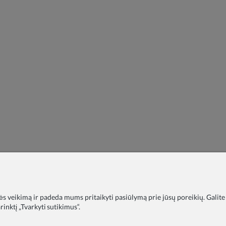
nės veikimą ir padeda mums pritaikyti pasiūlymą prie jūsų poreikių. Galite
inktį „Tvarkyti sutikimus“.