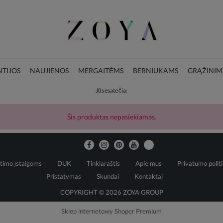
TIJOS
NAUJIENOS
MERGAITĖMS
BERNIUKAMS
GRĄŽINIM
Jūs esate čia:
LOOKBOOK
KALĖDŲ KOLEKCIJA
Šis produktas nepasiekiamas.
timo įstaigoms
DUK
Tinklaraštis
Apie mus
Privatumo polit
Pristatymas
Skundai
Kontaktai
COPYRIGHT © 2026 ZOYA GROUP
Sklep internetowy Shoper Premium