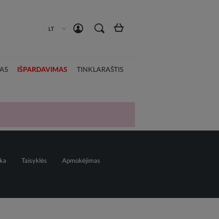
Susikurti paskyrą
Prisijungti
LT
AS
IŠPARDAVIMAS
TINKLARAŠTIS
ika
Taisyklės
Apmokėjimas