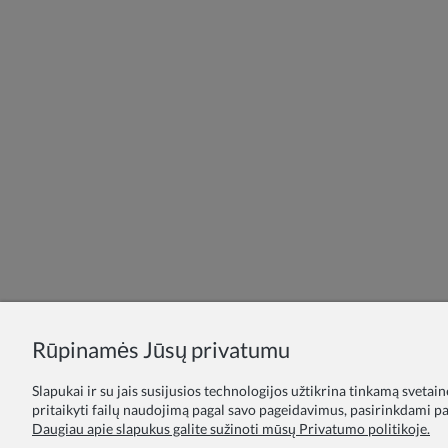
Rūpinamės Jūsų privatumu
Slapukai ir su jais susijusios technologijos užtikrina tinkamą svetai
pritaikyti failų naudojimą pagal savo pageidavimus, pasirinkdami par
Daugiau apie slapukus galite sužinoti mūsų Privatumo politikoje.