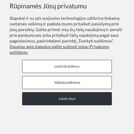
Rūpinamės Jūsų privatumu
Įprasta kaina:
39,00 €
Mažiausia kaina per 30 d. prieš sumažinimą:
39,00 €
Slapukai ir su jais susijusios technologijos užtikrina tinkamą
svetainės veikimą ir padeda mums pritaikyti pasiūlymą prie
jūsų poreikių. Galite priimti visų šių failų naudojimą ir pereiti
prie parduotuvės arba pritaikyti failų naudojimą pagal savo
pageidavimus, pasirinkdami parinktį „Tvarkyti sutikimus“.
Daugiau apie slapukus galite sužinoti mūsų Privatumo
politikoje.
Leisti tik būtinus
Valdyti sutikimus
Leisti visus