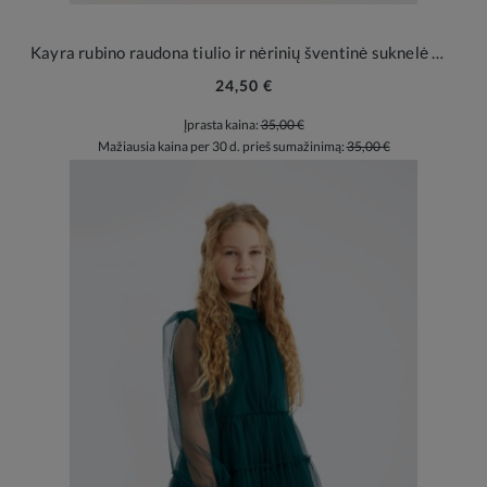
Kayra rubino raudona tiulio ir nėrinių šventinė suknelė mergaitei
24,50 €
Įprasta kaina:
35,00 €
Mažiausia kaina per 30 d. prieš sumažinimą:
35,00 €