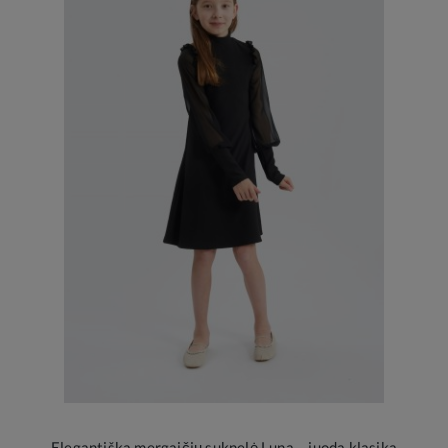
Elegantiška mergaičių suknelė Luna – juoda klasika