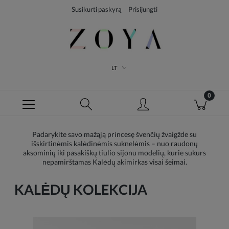
Susikurti paskyrą
Prisijungti
LT
Padarykite savo mažąją princesę švenčių žvaigžde su
išskirtinėmis kalėdinėmis suknelėmis – nuo raudonų
aksominių iki pasakiškų tiulio sijonu modelių, kurie sukurs
nepamirštamas Kalėdų akimirkas visai šeimai.
KALĖDŲ KOLEKCIJA