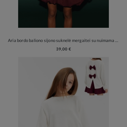
Aria bordo baliono sijono suknelė mergaitei su nuimama broša
39,00 €