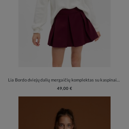
Lia Bordo dviejų dalių mergaičių komplektas su kaspinais ir sijonu-šortais
49,00 €