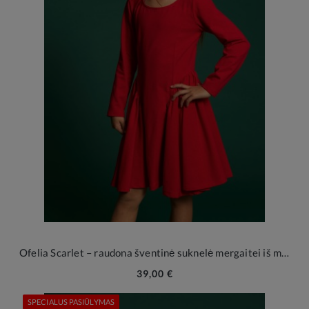
Ofelia Scarlet – raudona šventinė suknelė mergaitei iš medvilnės
39,00 €
SPECIALUS PASIŪLYMAS