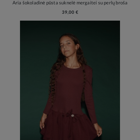
Aria šokoladinė pūsta suknelė mergaitei su perlų broša
39,00 €