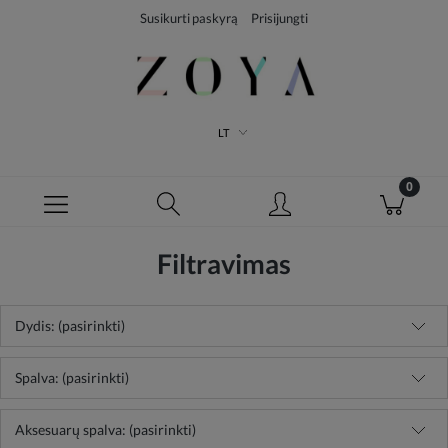
Susikurti paskyrą
Prisijungti
LT
Filtravimas
Dydis: (pasirinkti)
Spalva: (pasirinkti)
Aksesuarų spalva: (pasirinkti)