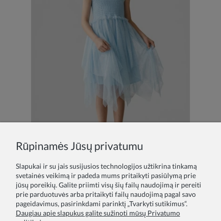
Rūpinamės Jūsų privatumu
Slapukai ir su jais susijusios technologijos užtikrina tinkamą
svetainės veikimą ir padeda mums pritaikyti pasiūlymą prie
jūsų poreikių. Galite priimti visų šių failų naudojimą ir pereiti
Žydra tiulinė proginė suknelė mergaitei Suzi su kaspinėliais ir blizgučių raštu
prie parduotuvės arba pritaikyti failų naudojimą pagal savo
43,00 €
pageidavimus, pasirinkdami parinktį „Tvarkyti sutikimus“.
Daugiau apie slapukus galite sužinoti mūsų Privatumo