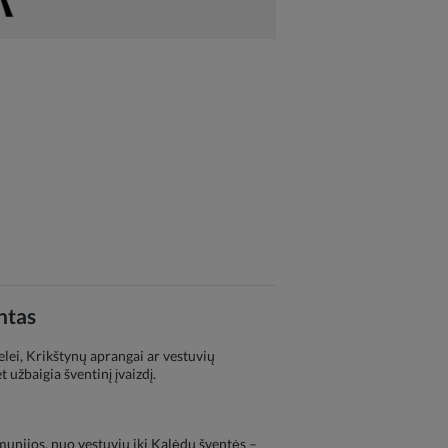
ntas
lei, Krikštynų aprangai ar vestuvių
 užbaigia šventinį įvaizdį.
munijos, nuo vestuvių iki Kalėdų šventės –