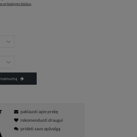
ite pristatymo būdus
ieinamumą
paklausti apie prekę
rekomenduoti draugui
pridėti savo apžvalgą