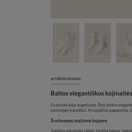
APIBŪDINIMAS
Baltos elegantiškos kojinaitė
Gražuolė kaip angeliukas. Šios baltos elegan
pamergės įvaizdžiui. Kruopščiai pagaminta, šve
Švelnumas mažoms kojoms
Subtilus mezginio raštas žaidžia šviesa, šve