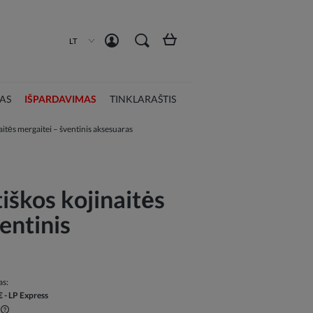
Susikurti paskyrą
Prisijungti
LT
AS
IŠPARDAVIMAS
TINKLARAŠTIS
aitės mergaitei – šventinis aksesuaras
iškos kojinaitės
entinis
as:
€
- LP Express