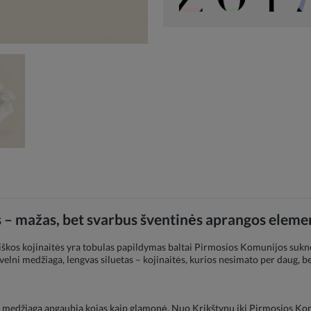
s – mažas, bet svarbus šventinės aprangos eleme
tiškos kojinaitės yra tobulas papildymas baltai Pirmosios Komunijos sukne
lni medžiaga, lengvas siluetas – kojinaitės, kurios nesimato per daug, bet
lni medžiaga apgaubia kojas kaip glamonė. Nuo Krikštynų iki Pirmosios Ko