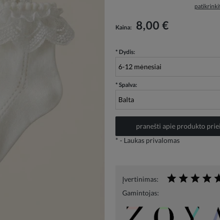
patikrink
Į kainą neįskaičiuotos galimos mokėjimo
8,00 €
Kaina:
išlaidos
*
Dydis:
*
Spalva:
pranešti apie produkto pr
*
- Laukas privalomas
Įvertinimas:
Gamintojas: