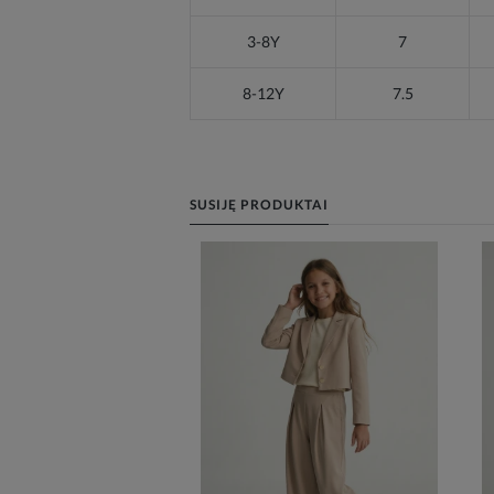
3-8Y
7
8-12Y
7.5
SUSIJĘ PRODUKTAI