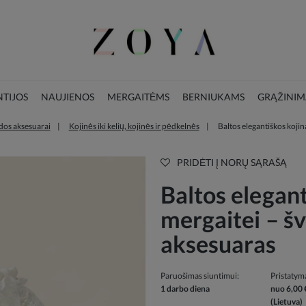
TIJOS
NAUJIENOS
MERGAITĖMS
BERNIUKAMS
GRĄŽINIM
os aksesuarai
Kojinės iki kelių, kojinės ir pėdkelnės
Baltos elegantiškos kojin
LOOKBOOK
KALĖDŲ KOLEKCIJA
PRIDĖTI Į NORŲ SĄRAŠĄ
Baltos elegant
mergaitei – šv
aksesuaras
Paruošimas siuntimui:
Pristatym
1 darbo diena
nuo 6,00 
(Lietuva)