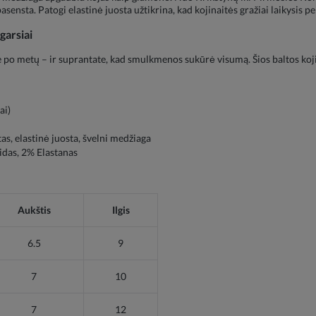
asensta. Patogi elastinė juosta užtikrina, kad kojinaitės gražiai laikysis pe
garsiai
po metų – ir suprantate, kad smulkmenos sukūrė visumą. Šios baltos kojina
ai)
s, elastinė juosta, švelni medžiaga
das, 2% Elastanas
Aukštis
Ilgis
6.5
9
7
10
7
12