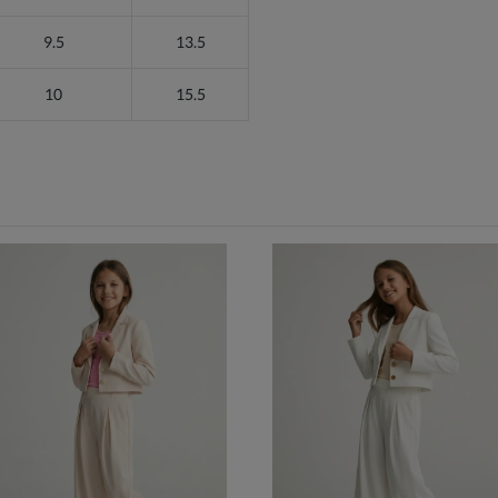
9.5
13.5
10
15.5