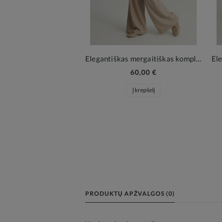
Elegantiškas mergaitiškas komplektas Emi smėlinė
60,00 €
Į krepšelį
PRODUKTŲ APŽVALGOS (0)