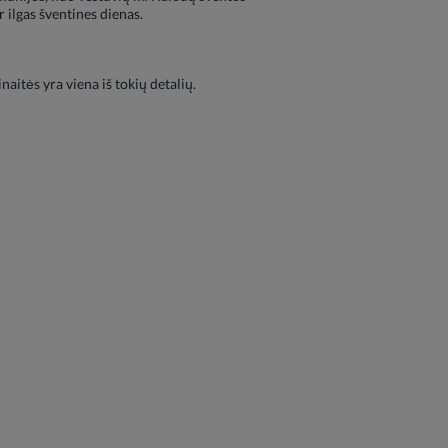
r ilgas šventines dienas.
itės yra viena iš tokių detalių.