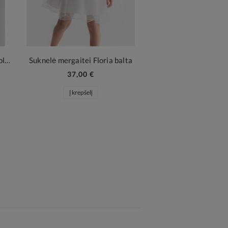
Elegantiškas mergaitiškas komplektas Emi balta
Suknelė mergaitei Floria balta
37,00 €
Į krepšelį