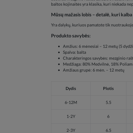
baltos kojinaitės yra klasika, kuri niekada nep
Mūsų mažasis lobis – detalė, kuri kalba 
Yra dalykų, kuriuos pamatote tik nuotraukoje 
Produkto savybės:
Amžius: 6 mėnesiai – 12 metų (5 dydži
Spalva: balta
Charakteringos savybės: mezginio rašta
Medžiaga: 80% Medvilnė, 18% Poliami
Amžiaus grupė: 6 mėn. – 12 metų
Dydis
Plotis
6-12M
5.5
1-2Y
6
2-3Y
6.5